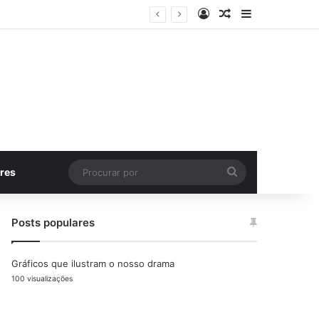
Entrar
Artigo aleatório
Barra Latera
Procurar
res
por
Posts populares
Gráficos que ilustram o nosso drama
100 visualizações