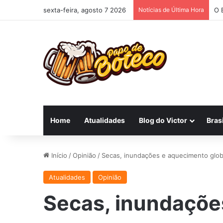
sexta-feira, agosto 7 2026
Notícias de Última Hora
O 
Home
Atualidades
Blog do Victor
Brasi
Início
/
Opinião
/
Secas, inundações e aquecimento glob
Atualidades
Opinião
Secas, inundaçõe