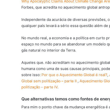
Why Apocalyptic Claims About Climate Change Ar
Forbes, que acredita no aquecimento global antro
Independente da acurácia de diversas previsões, c
qualquer país levará a sério essa questão além de 
No mundo real, a economia e a política em curto p
espaço no mundo para se abandonar um modelo que
gás natural no interior da Terra.
Aqueles que. não acreditam no aquecimento globa
humana como uma de suas causas principais, podem
sobre isso:
Por que o Aquecimento Global é real?
,
Global sem politização – parte II
,
Aquecimento Globa
politização – parte IV
.
Que alternativas temos como fontes de ener
Para mim o ponto chave da mudança energética é a