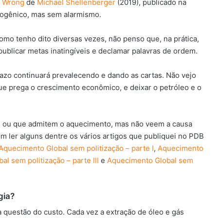
e Wrong
de
Michael Shellenberger
(2019), publicado na
pogênico, mas sem alarmismo.
omo tenho dito diversas vezes, não penso que, na prática,
publicar metas inatingíveis e declamar palavras de ordem.
razo continuará prevalecendo e dando as cartas. Não vejo
 prega o crescimento econômico, e deixar o petróleo e o
l ou que admitem o aquecimento, mas não veem a causa
 ler alguns dentre os vários artigos que publiquei no PDB
Aquecimento Global sem politização – parte I
,
Aquecimento
l sem politização – parte III
e
Aquecimento Global sem
gia?
 questão do custo. Cada vez a extração de óleo e gás