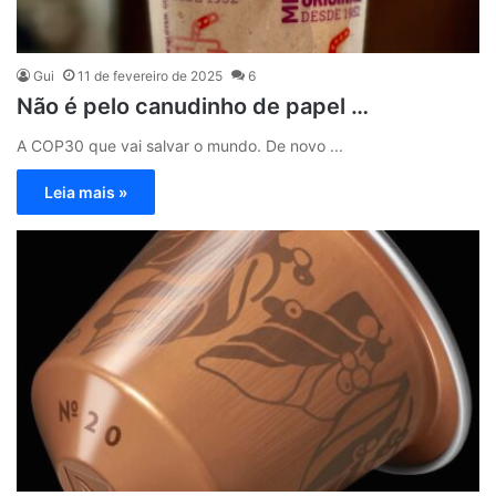
Gui
11 de fevereiro de 2025
6
Não é pelo canudinho de papel …
A COP30 que vai salvar o mundo. De novo ...
Leia mais »