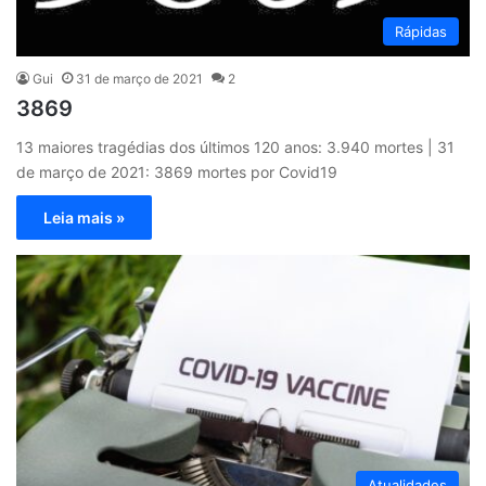
Rápidas
Gui
31 de março de 2021
2
3869
13 maiores tragédias dos últimos 120 anos: 3.940 mortes | 31
de março de 2021: 3869 mortes por Covid19
Leia mais »
Atualidades