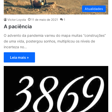
Atualidades
Victor Loyola
11 de maio de 2021
1
A paciência
O advento da pandemia varreu do mapa muitas “construções”
de uma vida, postergou sonhos, multiplicou os níveis de
incerteza no…
Leia mais »