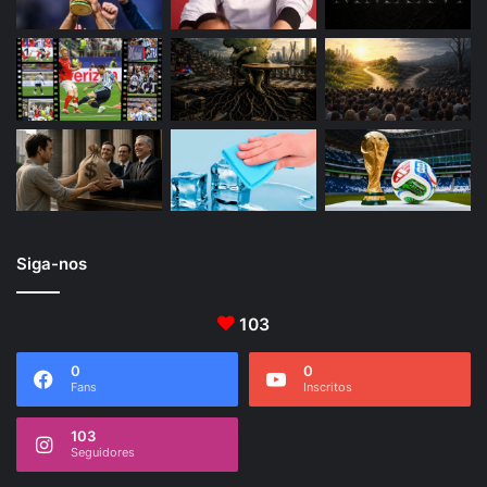
Siga-nos
103
0
0
Fans
Inscritos
103
Seguidores