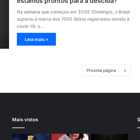
estamos prontos para a descida?
Na semana que começou em 31/05 (Domingo), o Brasil
superou a marca dos 7000 óbitos registrados devido à
covid-19, o…
Leia mais »
Próxima página
Mais vistos
S