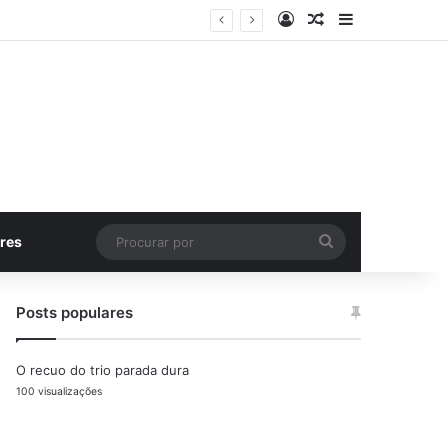
Entrar
Artigo aleatório
Barra Latera
Procurar
res
por
Posts populares
O recuo do trio parada dura
100 visualizações