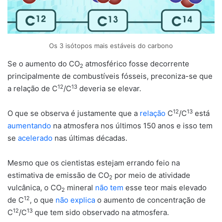
Os 3 isótopos mais estáveis do carbono
Se o aumento do CO
atmosférico fosse decorrente
2
principalmente de combustíveis fósseis, preconiza-se que
12
13
a relação de C
/C
deveria se elevar.
12
13
O que se observa é justamente que a
relação
C
/C
está
aumentando
na atmosfera nos últimos 150 anos e isso tem
se
acelerado
nas últimas décadas.
Mesmo que os cientistas estejam errando feio na
estimativa de emissão de CO
por meio de atividade
2
vulcânica, o CO
mineral
não tem
esse teor mais elevado
2
12
de C
, o que
não explica
o aumento de concentração de
12
13
C
/C
que tem sido observado na atmosfera.