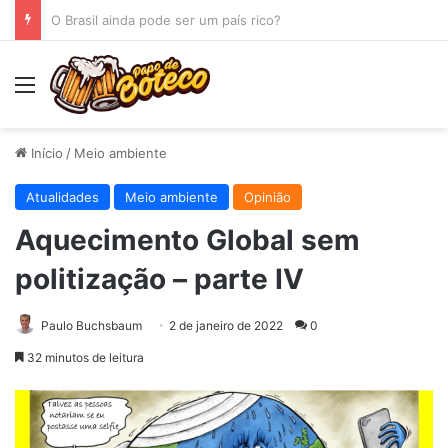
O Espelho
Menu
Início
/
Meio ambiente
Atualidades
Meio ambiente
Opinião
Aquecimento Global sem
politização – parte IV
Paulo Buchsbaum
2 de janeiro de 2022
0
32 minutos de leitura