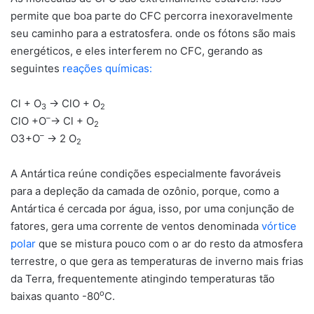
permite que boa parte do CFC percorra inexoravelmente
seu caminho para a estratosfera. onde os fótons são mais
energéticos, e eles interferem no CFC, gerando as
seguintes
reações químicas:
Cl + O
→ ClO + O
3
2
–
ClO +O
→ Cl + O
2
–
O3+O
→ 2 O
2
A Antártica reúne condições especialmente favoráveis
para a depleção da camada de ozônio, porque, como a
Antártica é cercada por água, isso, por uma conjunção de
fatores, gera uma corrente de ventos denominada
vórtice
polar
que se mistura pouco com o ar do resto da atmosfera
terrestre, o que gera as temperaturas de inverno mais frias
da Terra, frequentemente atingindo temperaturas tão
o
baixas quanto -80
C.