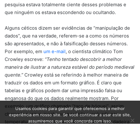
pesquisa estava totalmente ciente desses problemas e
que ninguém os estava escondendo ou ocultando.
Alguns céticos dizem ser evidências de “manipulação de
dados”, que na verdade, referem-se a como os números
são apresentados, e não à falsificação desses números.
Por exemplo, em
um e-mail
, o cientista climático Tom
Crowley escreve:
“Tenho tentado descobrir a melhor
maneira de ilustrar a natureza estável do período medieval
quente.”
Crowley está se referindo à melhor maneira de
traduzir os dados em um formato gráfico. É claro que
tabelas e gráficos podem dar uma impressão falsa ou
enganosa do que os dados realmente mostram. Por
exemplo, um gráfico chamado “taco de hóquei”, assim
Usamos cookies para garantir que oferecemos a melhor
chamado porque mostra uma subida acentuada nas
experiência em nosso site. Se você continuar a usar este site,
assumiremos que você concorda com isso.
temperaturas nas últimas décadas, exagera a verdadeira
extensão do aquecimento. Só que mesmo que gráficos
Ok
possam produzir essa impressão, isso não é, nem de