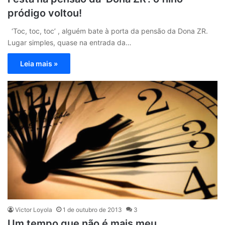
pródigo voltou!
‘Toc, toc, toc’ , alguém bate à porta da pensão da Dona ZR.
Lugar simples, quase na entrada da…
Leia mais »
Victor Loyola
1 de outubro de 2013
3
Um tempo que não é mais meu…