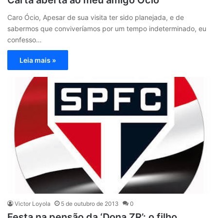
Carta aberta ao meu amigo Ócio
Caro Ócio, Apesar de sua visita ter sido planejada, e de
sabermos que conviveríamos por um tempo indeterminado, eu
confesso…
Leia mais »
Victor Loyola
5 de outubro de 2013
0
Festa na pensão da ‘Dona ZR’: o filho