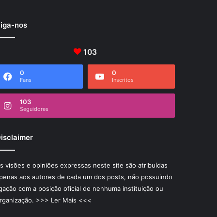
iga-nos
103
0
0
Fans
Inscritos
103
Seguidores
isclaimer
s visões e opiniões expressas neste site são atribuídas
penas aos autores de cada um dos posts, não possuindo
igação com a posição oficial de nenhuma instituição ou
rganização.
>>> Ler Mais <<<