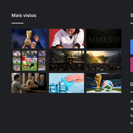
Mais vistos
S
D
A
a
l
o