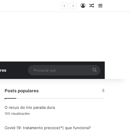
Entrar
Artigo aleatório
Barra Latera
Procurar
res
por
Posts populares
O recuo do trio parada dura
100 visualizações
Covid-19: tratamento precoce(*) que funciona?