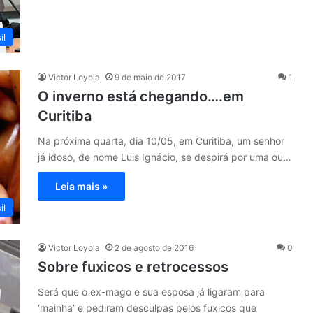
il
Victor Loyola
9 de maio de 2017
1
O inverno está chegando….em
Curitiba
Na próxima quarta, dia 10/05, em Curitiba, um senhor
já idoso, de nome Luis Ignácio, se despirá por uma ou…
Leia mais »
il
Victor Loyola
2 de agosto de 2016
0
Sobre fuxicos e retrocessos
Será que o ex-mago e sua esposa já ligaram para
‘mainha’ e pediram desculpas pelos fuxicos que