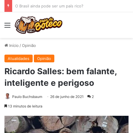
O Espelho
Menu
Início
/
Opinião
Atualidades
Opinião
Ricardo Salles: bem falante,
inteligente e perigoso
Paulo Buchsbaum
26 de junho de 2021
2
13 minutos de leitura