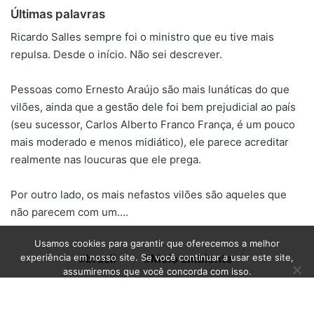
Últimas palavras
Ricardo Salles sempre foi o ministro que eu tive mais
repulsa. Desde o início. Não sei descrever.
Pessoas como Ernesto Araújo são mais lunáticas do que
vilões, ainda que a gestão dele foi bem prejudicial ao país
(seu sucessor, Carlos Alberto Franco França, é um pouco
mais moderado e menos midiático), ele parece acreditar
realmente nas loucuras que ele prega.
Por outro lado, os mais nefastos vilões são aqueles que
não parecem com um….
Usamos cookies para garantir que oferecemos a melhor
experiência em nosso site. Se você continuar a usar este site,
brasil
Meio ambiente
assumiremos que você concorda com isso.
Ok
Facebook
Linkedin
WhatsApp
Telegram
Compartilhar via e-mail