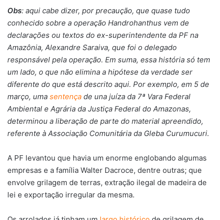
Obs
: aqui cabe dizer, por precaução, que quase tudo
conhecido sobre a operação Handrohanthus vem de
declarações ou textos do ex-superintendente da PF na
Amazônia, Alexandre Saraiva, que foi o delegado
responsável pela operação. Em suma, essa história só tem
um lado, o que não elimina a hipótese da verdade ser
diferente do que está descrito aqui. Por exemplo, em 5 de
março, uma
sentença
de una juíza da 7ª Vara Federal
Ambiental e Agrária da Justiça Federal do Amazonas,
determinou a liberação de parte do material apreendido,
referente à Associação Comunitária da Gleba Curumucuri.
A PF levantou que havia um enorme englobando algumas
empresas e a família Walter Dacroce, dentre outras; que
envolve grilagem de terras, extração ilegal de madeira de
lei e exportação irregular da mesma.
Os arrolados já tinham um
largo histórico
de grilagem de