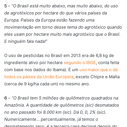
5
– “O Brasil está muito abaixo, mas muito abaixo, do uso
de agrotóxicos por hectare do que vários países da
Europa. Países da Europa estão fazendo uma
movimentação em torno desse tema do agrotóxico quando
eles usam por hectare muito mais agrotóxico que o Brasil.
E ninguém fala nada!”
O uso de pesticidas no Brasil em 2013 era de 6,8 kg de
ingrediente ativo por hectare
segundo o IBGE
, conta feita
com base nos dados do Ibama). É um
uso maior que o de
todos os países da União Europeia
, exceto Chipre e Malta
(cerca de 9 kg/ha cada um) no mesmo ano.
6
–
“O Brasil tem 5 milhões de quilômetros quadrados na
Amazônia. A quantidade de quilômetros (sic) desmatados
no ano passado foi 8.000 km (sic). Dá 0, 0, 2% (sic).
Numericamente… percentualmente, já temos o
desmatamento zero, é a terceira casa decimal depois do