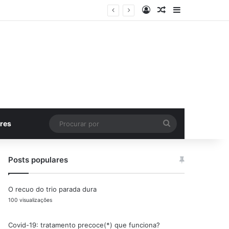
Entrar
Artigo aleatório
Barra Latera
Procurar
res
por
Posts populares
O recuo do trio parada dura
100 visualizações
Covid-19: tratamento precoce(*) que funciona?