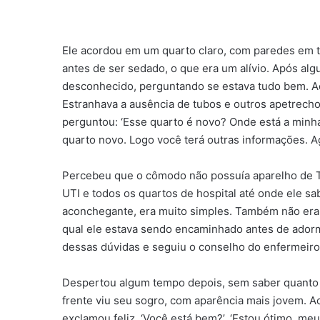
Ele acordou em um quarto claro, com paredes em t
antes de ser sedado, o que era um alívio. Após alg
desconhecido, perguntando se estava tudo bem. A
Estranhava a ausência de tubos e outros apetrechos
perguntou: ‘Esse quarto é novo? Onde está a minh
quarto novo. Logo você terá outras informações. A
Percebeu que o cômodo não possuía aparelho de TV
UTI e todos os quartos de hospital até onde ele s
aconchegante, era muito simples. Também não era 
qual ele estava sendo encaminhado antes de ador
dessas dúvidas e seguiu o conselho do enfermeiro
Despertou algum tempo depois, sem saber quanto h
frente viu seu sogro, com aparência mais jovem. Ao l
exclamou feliz. ‘Você está bem?’. ‘Estou ótimo, me