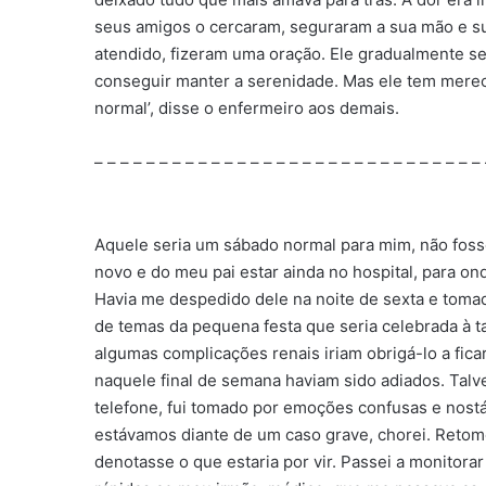
seus amigos o cercaram, seguraram a sua mão e su
atendido, fizeram uma oração. Ele gradualmente se
conseguir manter a serenidade. Mas ele tem mereci
normal’, disse o enfermeiro aos demais.
– – – – – – – – – – – – – – – – – – – – – – – – – – – – – –
Aquele seria um sábado normal para mim, não fosse
novo e do meu pai estar ainda no hospital, para ond
Havia me despedido dele na noite de sexta e tomad
de temas da pequena festa que seria celebrada à ta
algumas complicações renais iriam obrigá-lo a ficar 
naquele final de semana haviam sido adiados. Tal
telefone, fui tomado por emoções confusas e nos
estávamos diante de um caso grave, chorei. Retome
denotasse o que estaria por vir. Passei a monitora