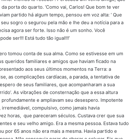
 da porta do quarto. ‘Como vai, Carlos! Que bom te ver
viam partido há algum tempo, pensou em voz alta: ‘ Que
eu sogro o segurou pela mão e lhe deu a notícia para a
cisa agora ser forte. Isso não é um sonho. Você
ode ser!!! Está tudo tão igual!!!’
ero tomou conta de sua alma. Como se estivesse em um
s queridos familiares e amigos que haviam ficado na
i apresentado aos seus últimos momentos na Terra: a
e, as complicações cardíacas, a parada, a tentativa de
esespero de seus familiares, que acompanharam a sua
rrido’. As vibrações de consternação que a essa altura
m profundamente e ampliavam seu desespero. Impotente
, irremediável, compulsivo, como jamais havia
vez horas, que pareceram séculos. Custava crer que sua
arentes e seu velho amigo. Era a mesma pessoa. Estava tudo
tou por 65 anos não era mais a mesma. Havia partido e
mensa. Não conseguia parar de chorar e soluçar. Eis que