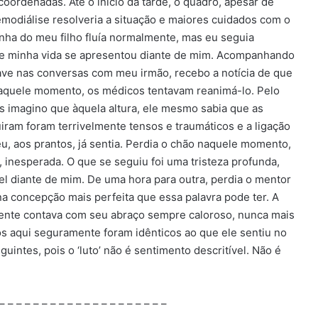
oordenadas. Até o início da tarde, o quadro, apesar de
modiálise resolveria a situação e maiores cuidados com o
inha do meu filho fluía normalmente, mas eu seguia
 de minha vida se apresentou diante de mim. Acompanhando
rave nas conversas com meu irmão, recebo a notícia de que
naquele momento, os médicos tentavam reanimá-lo. Pelo
s imagino que àquela altura, ele mesmo sabia que as
ram foram terrivelmente tensos e traumáticos e a ligação
, aos prantos, já sentia. Perdia o chão naquele momento,
 inesperada. O que se seguiu foi uma tristeza profunda,
el diante de mim. De uma hora para outra, perdia o mentor
na concepção mais perfeita que essa palavra pode ter. A
mente contava com seu abraço sempre caloroso, nunca mais
s aqui seguramente foram idênticos ao que ele sentiu no
uintes, pois o ‘luto’ não é sentimento descritível. Não é
 – – – – – – – – – – – – – – – – – – – –