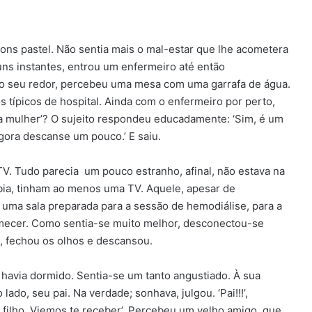
ons pastel. Não sentia mais o mal-estar que lhe acometera
uns instantes, entrou um enfermeiro até então
o seu redor, percebeu uma mesa com uma garrafa de água.
 típicos de hospital. Ainda com o enfermeiro por perto,
a mulher’? O sujeito respondeu educadamente: ‘Sim, é um
gora descanse um pouco.’ E saiu.
. Tudo parecia um pouco estranho, afinal, não estava na
abia, tinham ao menos uma TV. Aquele, apesar de
uma sala preparada para a sessão de hemodiálise, para a
mecer. Como sentia-se muito melhor, desconectou-se
, fechou os olhos e descansou.
avia dormido. Sentia-se um tanto angustiado. À sua
ado, seu pai. Na verdade; sonhava, julgou. ‘Pai!!!’,
u filho. Viemos te receber’. Percebeu um velho amigo, que