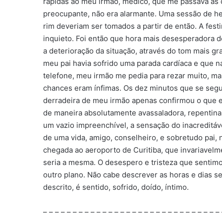
rápidas ao meu irmão, médico, que me passava as c
preocupante, não era alarmante. Uma sessão de he
rim deveriam ser tomados a partir de então. A fest
inquieto. Foi então que hora mais desesperadora
a deterioração da situação, através do tom mais g
meu pai havia sofrido uma parada cardíaca e que 
telefone, meu irmão me pedia para rezar muito, ma
chances eram ínfimas. Os dez minutos que se segui
derradeira de meu irmão apenas confirmou o que eu
de maneira absolutamente avassaladora, repentina,
um vazio impreenchível, a sensação do inacreditáv
de uma vida, amigo, conselheiro, e sobretudo pai, 
chegada ao aeroporto de Curitiba, que invariavel
seria a mesma. O desespero e tristeza que sentimo
outro plano. Não cabe descrever as horas e dias seg
descrito, é sentido, sofrido, doído, íntimo.
– – – – – – – – – – – – – – – – – – – – – – – – – – – – – –