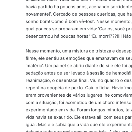
havia partido há poucos anos, acenando sorridente
novamente!’. Cercado de pessoas queridas, que ha
sonho bom! Como é bom vê-los!’. Nesse momento, s
qual poucos se preparam em vida: ‘Carlos, você pre
desencarnou há poucas horas.’ ‘Eu morri???!!!! Não p
Nesse momento, uma mistura de tristeza e desesp
filme, ele sentiu as emoções que emanavam de seu
‘matéria’. Um painel se abriu diante de si e ele fo
sedação antes de ser levado à sessão de hemodiális
reanimação, o desenlace final. Viu no quadro o d
repentina epopéia de perto. Caiu a ficha. Havia ‘mo
eram provenientes de vários lugares lhe comovia
com a situação, foi acometido de um choro intenso
experimentado em vida. Foram longos minutos, tal
vida havia se exaurido. Ele estava ali, com seus p
igual. Mas ele sabia que a vida que ele experimen
deixado tudo que mais amava para trás. A dor era i