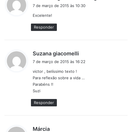
i
7 de março de 2015 às 10:30
s
Excelente!
s
e
Responder
:
d
Suzana giacomelli
i
7 de março de 2015 às 16:22
s
victor , belíssimo texto !
s
Para reflexão sobre a vida …
e
Parabéns !!
:
Suzi
Responder
d
Márcia