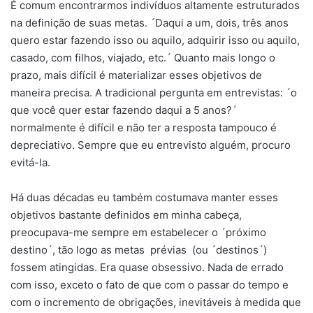
É comum encontrarmos indivíduos altamente estruturados
na definição de suas metas. ´Daqui a um, dois, três anos
quero estar fazendo isso ou aquilo, adquirir isso ou aquilo,
casado, com filhos, viajado, etc.´ Quanto mais longo o
prazo, mais difícil é materializar esses objetivos de
maneira precisa. A tradicional pergunta em entrevistas: ´o
que você quer estar fazendo daqui a 5 anos?´
normalmente é difícil e não ter a resposta tampouco é
depreciativo. Sempre que eu entrevisto alguém, procuro
evitá-la.
Há duas décadas eu também costumava manter esses
objetivos bastante definidos em minha cabeça,
preocupava-me sempre em estabelecer o ´próximo
destino´, tão logo as metas prévias (ou ´destinos´)
fossem atingidas. Era quase obsessivo. Nada de errado
com isso, exceto o fato de que com o passar do tempo e
com o incremento de obrigações, inevitáveis à medida que