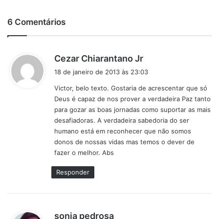
6 Comentários
d
Cezar Chiarantano Jr
i
18 de janeiro de 2013 às 23:03
s
Victor, belo texto. Gostaria de acrescentar que só
s
Deus é capaz de nos prover a verdadeira Paz tanto
e
para gozar as boas jornadas como suportar as mais
:
desafiadoras. A verdadeira sabedoria do ser
humano está em reconhecer que não somos
donos de nossas vidas mas temos o dever de
fazer o melhor. Abs
Responder
d
sonia pedrosa