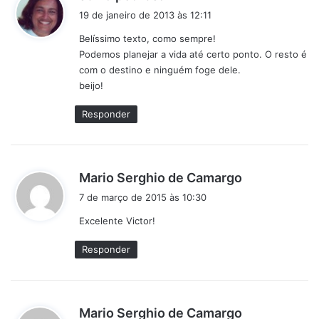
i
19 de janeiro de 2013 às 12:11
s
Belíssimo texto, como sempre!
s
Podemos planejar a vida até certo ponto. O resto é
e
com o destino e ninguém foge dele.
:
beijo!
Responder
d
Mario Serghio de Camargo
i
7 de março de 2015 às 10:30
s
Excelente Victor!
s
e
Responder
:
d
Mario Serghio de Camargo