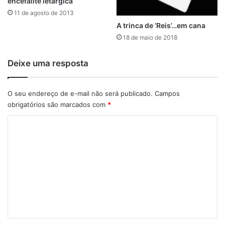
encefalite letárgica
11 de agosto de 2013
A trinca de ‘Reis’…em cana
18 de maio de 2018
Deixe uma resposta
O seu endereço de e-mail não será publicado.
Campos
obrigatórios são marcados com
*
C
o
m
e
n
t
á