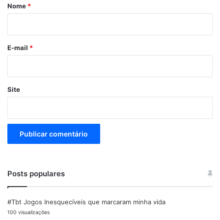
r
Nome
*
i
o
E-mail
*
Site
Posts populares
#Tbt Jogos Inesquecíveis que marcaram minha vida
100 visualizações