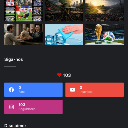
Siga-nos
103
0
0
Fans
Inscritos
103
Seguidores
Disclaimer