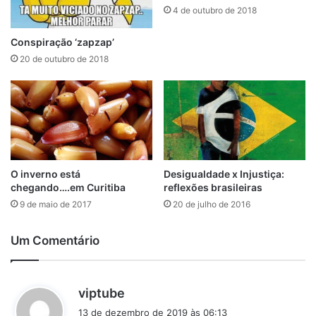
4 de outubro de 2018
Conspiração ‘zapzap’
20 de outubro de 2018
O inverno está
Desigualdade x Injustiça:
chegando….em Curitiba
reflexões brasileiras
9 de maio de 2017
20 de julho de 2016
Um Comentário
d
viptube
i
13 de dezembro de 2019 às 06:13