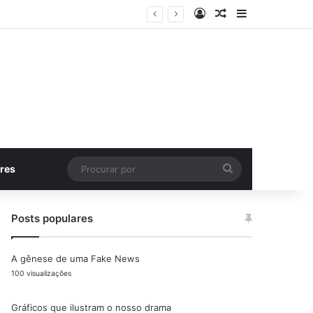
Entrar
Artigo aleatório
Barra Latera
Procurar
res
por
Posts populares
A gênese de uma Fake News
100 visualizações
Gráficos que ilustram o nosso drama