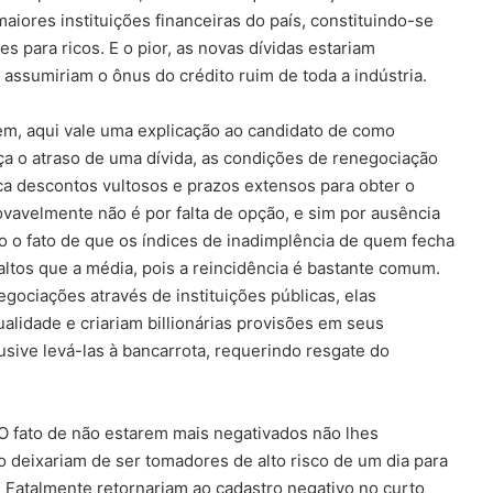
maiores instituições financeiras do país, constituindo-se
 para ricos. E o pior, as novas dívidas estariam
ssumiriam o ônus do crédito ruim de toda a indústria.
em, aqui vale uma explicação ao candidato de como
nça o atraso de uma dívida, as condições de renegociação
ica descontos vultosos e prazos extensos para obter o
avelmente não é por falta de opção, e sim por ausência
o o fato de que os índices de inadimplência de quem fecha
ltos que a média, pois a reincidência é bastante comum.
enegociações através de instituições públicas, elas
ualidade e criariam billionárias provisões em seus
usive levá-las à bancarrota, requerindo resgate do
O fato de não estarem mais negativados não lhes
 deixariam de ser tomadores de alto risco de um dia para
. Fatalmente retornariam ao cadastro negativo no curto