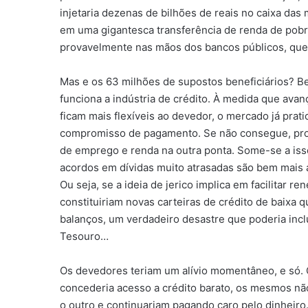
injetaria dezenas de bilhões de reais no caixa das 
em uma gigantesca transferência de renda de pobres
provavelmente nas mãos dos bancos públicos, que a
Mas e os 63 milhões de supostos beneficiários? B
funciona a indústria de crédito. À medida que ava
ficam mais flexíveis ao devedor, o mercado já prat
compromisso de pagamento. Se não consegue, prov
de emprego e renda na outra ponta. Some-se a iss
acordos em dívidas muito atrasadas são bem mais a
Ou seja, se a ideia de jerico implica em facilitar r
constituiriam novas carteiras de crédito de baixa q
balanços, um verdadeiro desastre que poderia incl
Tesouro…
Os devedores teriam um alívio momentâneo, e só. 
concederia acesso a crédito barato, os mesmos não
o outro e continuariam pagando caro pelo dinheiro