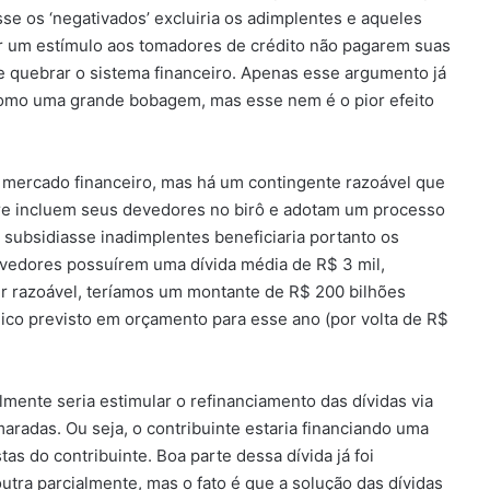
e os ‘negativados’ excluiria os adimplentes e aqueles
r um estímulo aos tomadores de crédito não pagarem suas
de quebrar o sistema financeiro. Apenas esse argumento já
na’ como uma grande bobagem, mas esse nem é o pior efeito
 mercado financeiro, mas há um contingente razoável que
e incluem seus devedores no birô e adotam um processo
subsidiasse inadimplentes beneficiaria portanto os
vedores possuírem uma dívida média de R$ 3 mil,
er razoável, teríamos um montante de R$ 200 bilhões
blico previsto em orçamento para esse ano (por volta de R$
mente seria estimular o refinanciamento das dívidas via
radas. Ou seja, o contribuinte estaria financiando uma
as do contribuinte. Boa parte dessa dívida já foi
utra parcialmente, mas o fato é que a solução das dívidas