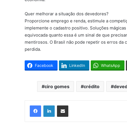
Quer melhorar a situação dos devedores?
Proporcione emprego e renda, estimule a competi
implemente o cadastro positivo. Soluções mágicas
equivocada quanto essa é um sinal de que precisa
mentirosos. O Brasil não pode repetir os erros da
perdida.
Facebook
LinkedIn
WhatsApp
ciro gomes
crédito
deved
Facebook
Linkedin
Compartilhar via e-mail