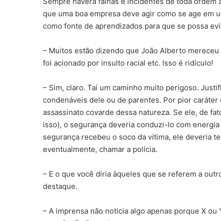
Sempre haverá falhas e incidentes de toda ordem 
que uma boa empresa deve agir como se age em um 
como fonte de aprendizados para que se possa evit
– Muitos estão dizendo que João Alberto mereceu m
foi acionado por insulto racial etc. Isso é ridículo!
– Sim, claro. Taí um caminho muito perigoso. Justif
condenáveis dele ou de parentes. Por pior caráter
assassinato covarde dessa natureza. Se ele, de fat
isso), o segurança deveria conduzi-lo com energia 
segurança recebeu o soco da vítima, ele deveria te
eventualmente, chamar a polícia.
– E o que você diria àqueles que se referem a out
destaque.
– A imprensa não noticia algo apenas porque X ou Y