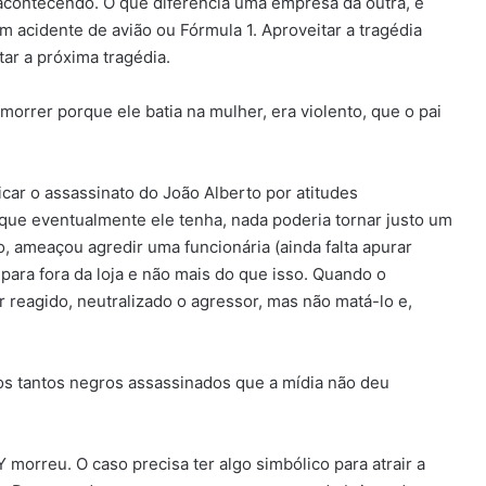
acontecendo. O que diferencia uma empresa da outra, é
acidente de avião ou Fórmula 1. Aproveitar a tragédia
ar a próxima tragédia.
orrer porque ele batia na mulher, era violento, que o pai
icar o assassinato do João Alberto por atitudes
 que eventualmente ele tenha, nada poderia tornar justo um
o, ameaçou agredir uma funcionária (ainda falta apurar
para fora da loja e não mais do que isso. Quando o
r reagido, neutralizado o agressor, mas não matá-lo e,
ros tantos negros assassinados que a mídia não deu
 morreu. O caso precisa ter algo simbólico para atrair a