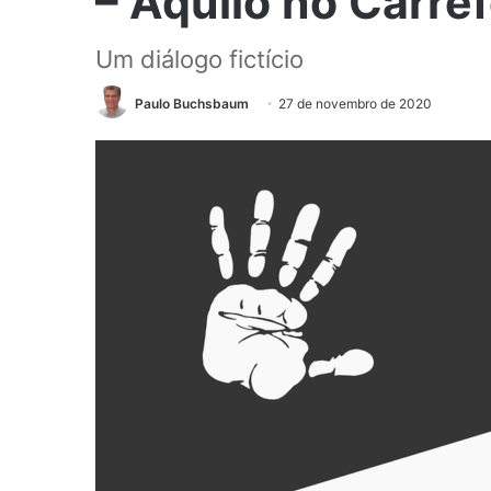
– Aquilo no Carref
Um diálogo fictício
Paulo Buchsbaum
27 de novembro de 2020