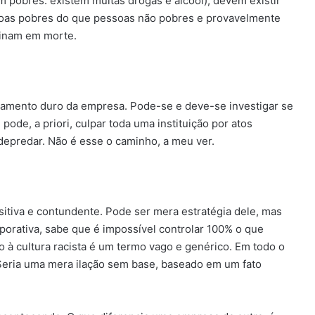
m pobres: existem muitas drogas e álcool); devem existir
soas pobres do que pessoas não pobres e provavelmente
minam em morte.
namento duro da empresa. Pode-se e deve-se investigar se
e pode, a priori, culpar toda uma instituição por atos
depredar. Não é esse o caminho, a meu ver.
?
sitiva e contundente. Pode ser mera estratégia dele, mas
orativa, sabe que é impossível controlar 100% o que
o à cultura racista é um termo vago e genérico. Em todo o
 Seria uma mera ilação sem base, baseado em um fato