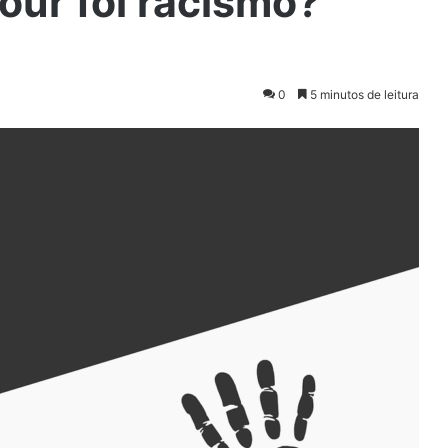
our foi racismo?
0
5 minutos de leitura