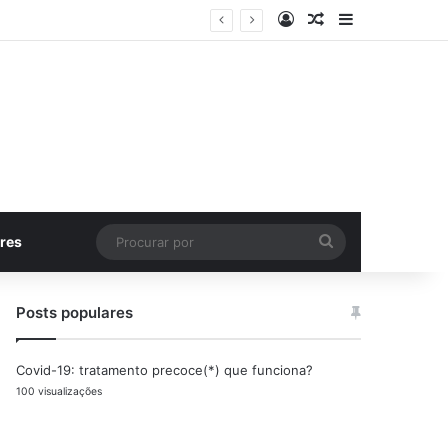
Entrar
Artigo aleatório
Barra Latera
Procurar
res
por
Posts populares
Covid-19: tratamento precoce(*) que funciona?
100 visualizações