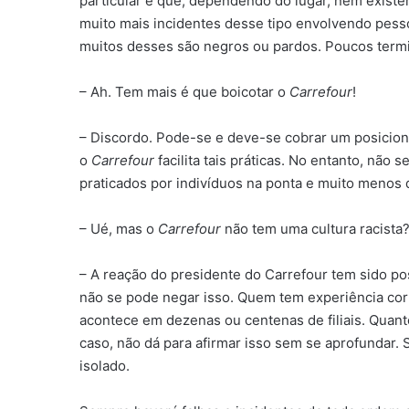
particular e que, dependendo do lugar, nem existe
muito mais incidentes desse tipo envolvendo pes
muitos desses são negros ou pardos. Poucos ter
– Ah. Tem mais é que boicotar o
Carrefour
!
– Discordo. Pode-se e deve-se cobrar um posicio
o
Carrefour
facilita tais práticas. No entanto, não s
praticados por indivíduos na ponta e muito menos 
– Ué, mas o
Carrefour
não tem uma cultura racista
– A reação do presidente do Carrefour tem sido po
não se pode negar isso. Quem tem experiência corp
acontece em dezenas ou centenas de filiais. Quant
caso, não dá para afirmar isso sem se aprofundar.
isolado.