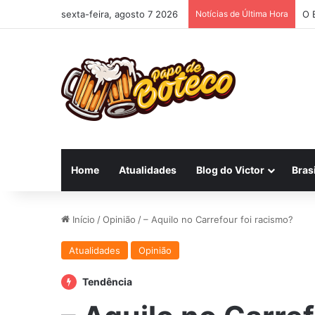
sexta-feira, agosto 7 2026
Notícias de Última Hora
O 
Home
Atualidades
Blog do Victor
Brasi
Início
/
Opinião
/
– Aquilo no Carrefour foi racismo?
Atualidades
Opinião
Tendência