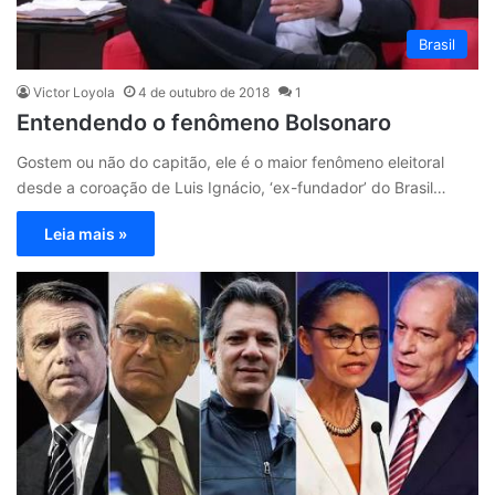
Brasil
Victor Loyola
4 de outubro de 2018
1
Entendendo o fenômeno Bolsonaro
Gostem ou não do capitão, ele é o maior fenômeno eleitoral
desde a coroação de Luis Ignácio, ‘ex-fundador’ do Brasil…
Leia mais »