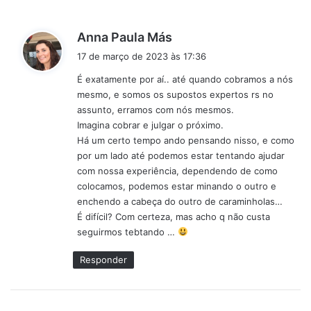
d
Anna Paula Más
i
17 de março de 2023 às 17:36
s
É exatamente por aí.. até quando cobramos a nós
s
mesmo, e somos os supostos expertos rs no
e
assunto, erramos com nós mesmos.
:
Imagina cobrar e julgar o próximo.
Há um certo tempo ando pensando nisso, e como
por um lado até podemos estar tentando ajudar
com nossa experiência, dependendo de como
colocamos, podemos estar minando o outro e
enchendo a cabeça do outro de caraminholas…
É difícil? Com certeza, mas acho q não custa
seguirmos tebtando …
Responder