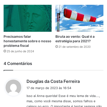
Precisamos falar
Biruta ao vento: Qual é a
honestamente sobre o nosso
estratégia para 2021?
problema fiscal
21 de setembro de 2020
25 de junho de 2024
4 Comentários
d
Douglas da Costa Ferreira
i
17 de março de 2023 às 16:54
s
Isso aí Anna querida! Esse é meu lema de vida….,
s
mas, como você mesma disse, somos falhos e
e
caímos no erro. O importante é tentar sempre não