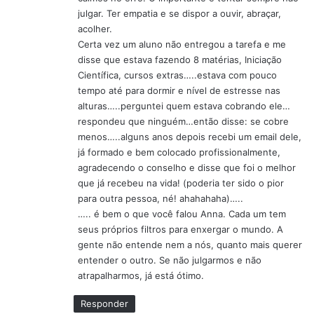
:
julgar. Ter empatia e se dispor a ouvir, abraçar,
acolher.
Certa vez um aluno não entregou a tarefa e me
disse que estava fazendo 8 matérias, Iniciação
Científica, cursos extras…..estava com pouco
tempo até para dormir e nível de estresse nas
alturas…..perguntei quem estava cobrando ele…
respondeu que ninguém…então disse: se cobre
menos…..alguns anos depois recebi um email dele,
já formado e bem colocado profissionalmente,
agradecendo o conselho e disse que foi o melhor
que já recebeu na vida! (poderia ter sido o pior
para outra pessoa, né! ahahahaha)…..
….. é bem o que você falou Anna. Cada um tem
seus próprios filtros para enxergar o mundo. A
gente não entende nem a nós, quanto mais querer
entender o outro. Se não julgarmos e não
atrapalharmos, já está ótimo.
Responder