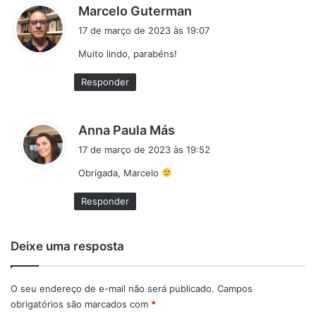
d
Marcelo Guterman
i
17 de março de 2023 às 19:07
s
Muito lindo, parabéns!
s
e
Responder
:
d
Anna Paula Más
i
17 de março de 2023 às 19:52
s
Obrigada, Marcelo
s
e
Responder
:
Deixe uma resposta
O seu endereço de e-mail não será publicado.
Campos
obrigatórios são marcados com
*