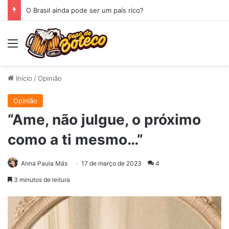
O Brasil ainda pode ser um país rico?
Menu
Início
/
Opinião
Opinião
“Ame, não julgue, o próximo
como a ti mesmo…”
Anna Paula Más
17 de março de 2023
4
3 minutos de leitura