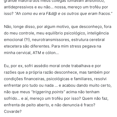
grande maioria dos meus colegas tomavam ansiolítico,
antidepressivos e eu não… nossa, mereço um troféu por
isso?
“Ah como eu era F&d@ e os outros que eram fracos.”
Não, longe disso, por algum motivo, que desconheço, fora
do meu controle, meu equilíbrio psicológico, inteligência
emocional (?!), neurotransmissores, estrutura cerebral
etecetera são diferentes. Para mim stress pegava na
minha cervical, ATM e cólon…
Eu, por ex, sofri assédio moral onde trabalhava e por
razões que a própria razão desconhece, mas também por
condições financeiras, psicológicas e familiares, resolvi
enfrentar pro tudo ou nada … e acabou dando muito certo,
não que meus
“triggering points”
acima não tenham
sofrido… e aí, mereço um troféu por isso? Quem não faz,
enfrenta de peito aberto, e não denuncia é fraco?
Covarde?