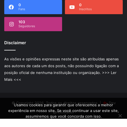
0
0
Fans
Inscritos
103
Seguidores
Disclaimer
As visões e opiniões expressas neste site são atribuídas apenas
aos autores de cada um dos posts, não possuindo ligação com a
posição oficial de nenhuma instituição ou organização.
>>> Ler
Mais <<<
© Copyright 2026, Todos os direitos reservados |
Dev
Usamos cookies para garantir que oferecemos a melhor
experiência em nosso site. Se você continuar a usar este site,
@reiswalter
assumiremos que você concorda com isso.
Ok