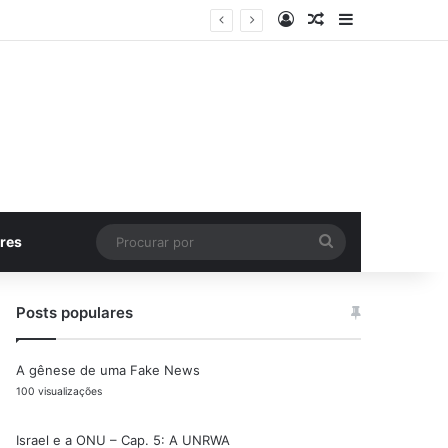
Entrar
Artigo aleatório
Barra Latera
Procurar
res
por
Posts populares
A gênese de uma Fake News
100 visualizações
Israel e a ONU – Cap. 5: A UNRWA