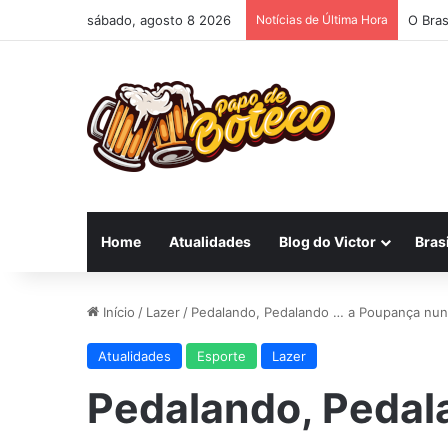
sábado, agosto 8 2026
Notícias de Última Hora
O Bras
Home
Atualidades
Blog do Victor
Brasi
Início
/
Lazer
/
Pedalando, Pedalando … a Poupança nunc
Atualidades
Esporte
Lazer
Pedalando, Pedal