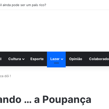
il ainda pode ser um país rico?
l
Cultura
Esporte
Lazer
Opinião
Colaborado
a dói !
ando … a Poupança