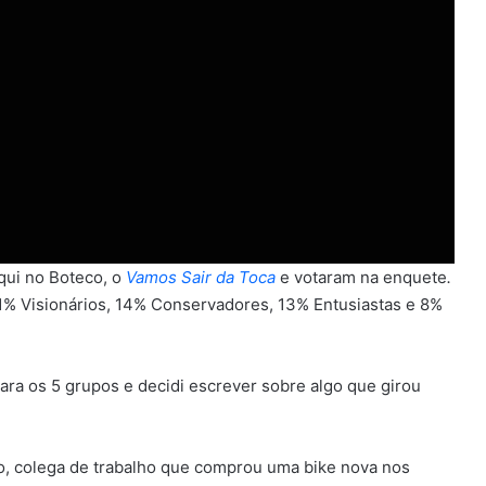
qui no Boteco, o
Vamos Sair da Toca
e votaram na enquete
.
% Visionários, 14% Conservadores, 13% Entusiastas e 8%
ara os 5 grupos e decidi escrever sobre algo que girou
o, colega de trabalho que comprou uma bike nova nos