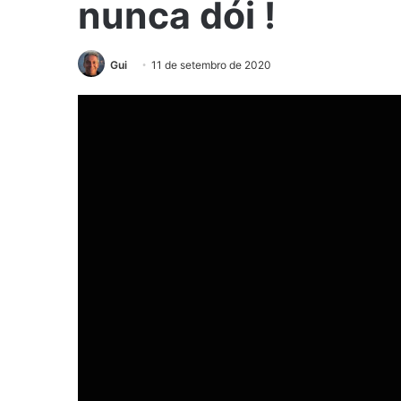
nunca dói !
Gui
11 de setembro de 2020