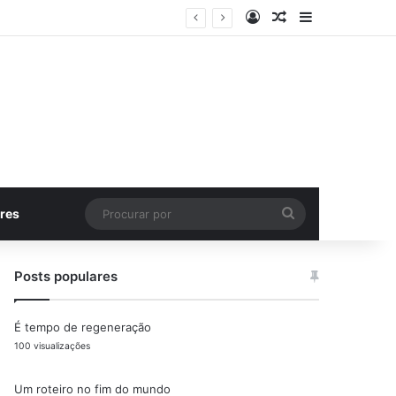
Entrar
Artigo aleatório
Barra Latera
Procurar
res
por
Posts populares
É tempo de regeneração
100 visualizações
Um roteiro no fim do mundo