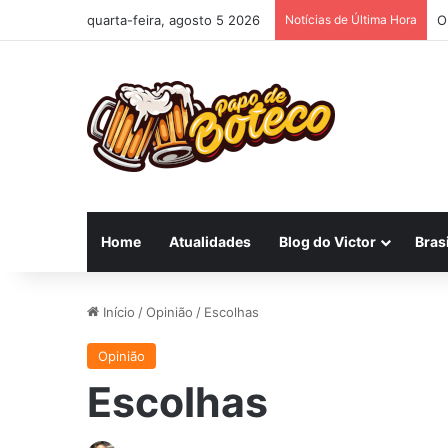
quarta-feira, agosto 5 2026
Notícias de Última Hora
O
Home
Atualidades
Blog do Victor
Brasi
Início
/
Opinião
/
Escolhas
Opinião
Escolhas