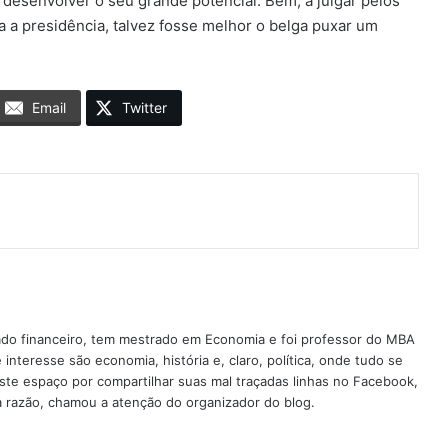
, desenvolver o seu grande potencial. Bem, a julgar pelos
ra a presidência, talvez fosse melhor o belga puxar um
Email
Twitter
do financeiro, tem mestrado em Economia e foi professor do MBA
interesse são economia, história e, claro, política, onde tudo se
este espaço por compartilhar suas mal traçadas linhas no Facebook,
sa razão, chamou a atenção do organizador do blog.