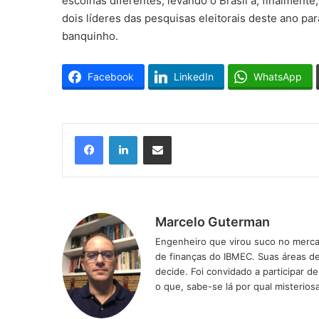
escolhas diferentes, levando o Brasil a, finalmente
dois líderes das pesquisas eleitorais deste ano pa
banquinho.
Facebook
LinkedIn
WhatsApp
Facebook
Linkedin
Compartilhar via e-mail
Marcelo Guterman
Engenheiro que virou suco no merca
de finanças do IBMEC. Suas áreas de 
decide. Foi convidado a participar d
o que, sabe-se lá por qual misterio