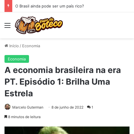
O Espelho
Menu
Início
/
Economia
Economia
A economia brasileira na era
PT. Episódio 1: Brilha Uma
Estrela
Marcelo Guterman
8 de junho de 2022
1
8 minutos de leitura