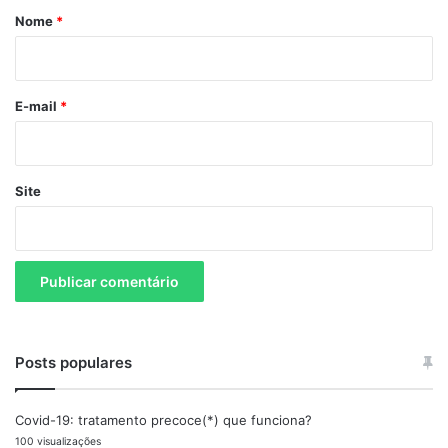
r
Nome
*
i
o
E-mail
*
Site
Posts populares
Covid-19: tratamento precoce(*) que funciona?
100 visualizações