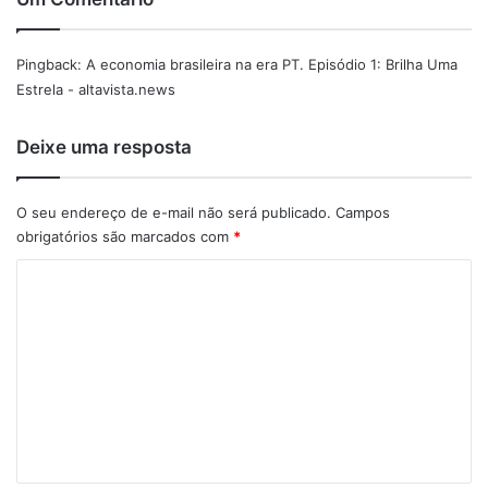
Pingback:
A economia brasileira na era PT. Episódio 1: Brilha Uma
Estrela - altavista.news
Deixe uma resposta
O seu endereço de e-mail não será publicado.
Campos
obrigatórios são marcados com
*
C
o
m
e
n
t
á