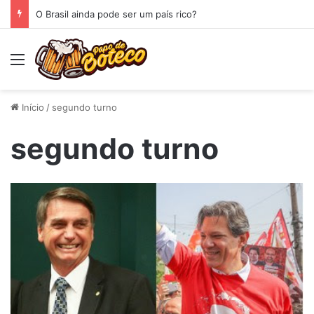
O Brasil ainda pode ser um país rico?
Menu
Início
/
segundo turno
segundo turno