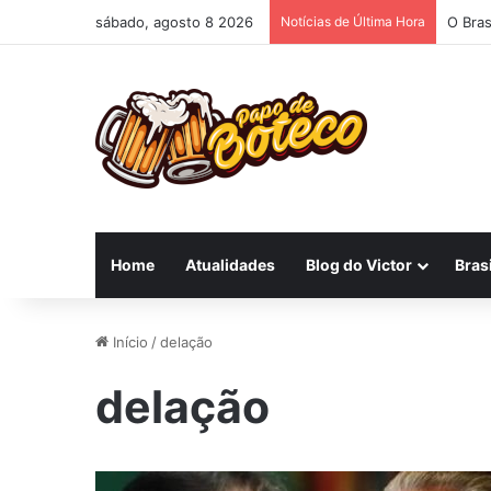
sábado, agosto 8 2026
Notícias de Última Hora
O Bras
Home
Atualidades
Blog do Victor
Brasi
Início
/
delação
delação