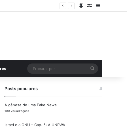
Entrar
Artigo aleatório
Barra Latera
Procurar
res
por
Posts populares
A gênese de uma Fake News
100 visualizações
Israel e a ONU – Cap. 5: A UNRWA