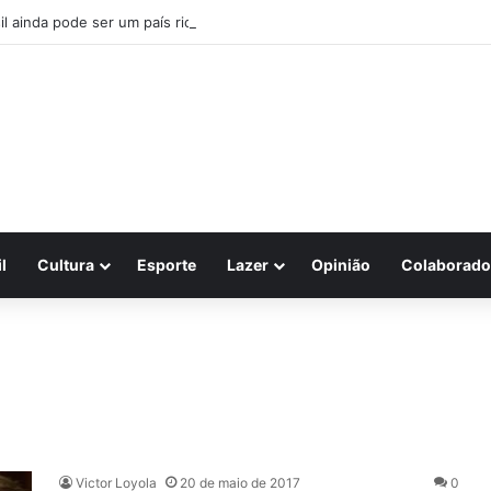
il ainda pode ser um país rico?
l
Cultura
Esporte
Lazer
Opinião
Colaborado
Victor Loyola
20 de maio de 2017
0