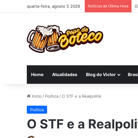
quarta-feira, agosto 5 2026
Notícias de Última Hora
O
Home
Atualidades
Blog do Victor
Brasi
Início
/
Política
/
O STF e a Realpolitik
Política
O STF e a Realpoli