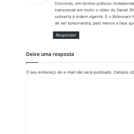
Concordo, em termos práticos (independent
s
transcende em muito o vídeo do Daniel Sil
e
subverta à ordem vigente. E o Bolsonaro ho
:
de ser bolsonarista, pelo menos a face q
Responder
Deixe uma resposta
O seu endereço de e-mail não será publicado.
Campos obr
C
o
m
e
n
t