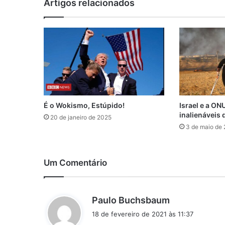
Artigos relacionados
É o Wokismo, Estúpido!
Israel e a ONU
inalienáveis 
20 de janeiro de 2025
3 de maio de
Um Comentário
d
Paulo Buchsbaum
i
18 de fevereiro de 2021 às 11:37
s