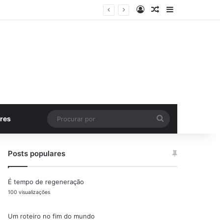
Entrar
Artigo aleatório
Barra Latera
Procurar
res
por
Posts populares
É tempo de regeneração
100 visualizações
Um roteiro no fim do mundo