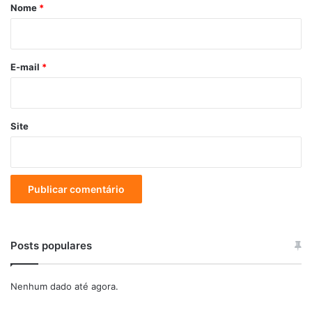
r
Nome
*
i
o
E-mail
*
Site
Posts populares
Nenhum dado até agora.