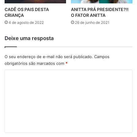
CADÊ OS PAIS DESTA
ANITTA PRÁ PRESIDENTE?!!
CRIANÇA
O FATOR ANITTA
4 de agosto de 2022
26 de junho de 2021
Deixe uma resposta
O seu endereço de e-mail não será publicado.
Campos
obrigatórios são marcados com
*
C
o
m
e
n
t
á