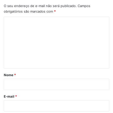
O seu endereço de e-mail não será publicado.
Campos
obrigatórios são marcados com
*
C
o
m
e
n
t
á
r
Nome
*
i
o
E-mail
*