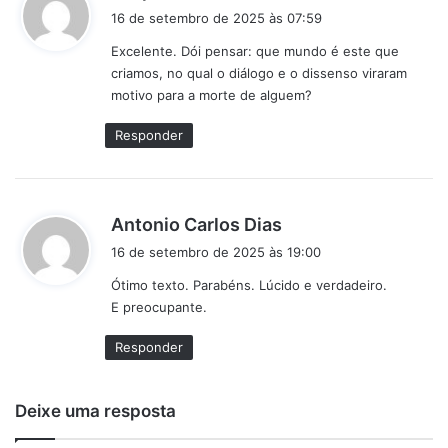
i
16 de setembro de 2025 às 07:59
s
Excelente. Dói pensar: que mundo é este que
s
criamos, no qual o diálogo e o dissenso viraram
e
motivo para a morte de alguem?
:
Responder
d
Antonio Carlos Dias
i
16 de setembro de 2025 às 19:00
s
Ótimo texto. Parabéns. Lúcido e verdadeiro.
s
E preocupante.
e
:
Responder
Deixe uma resposta