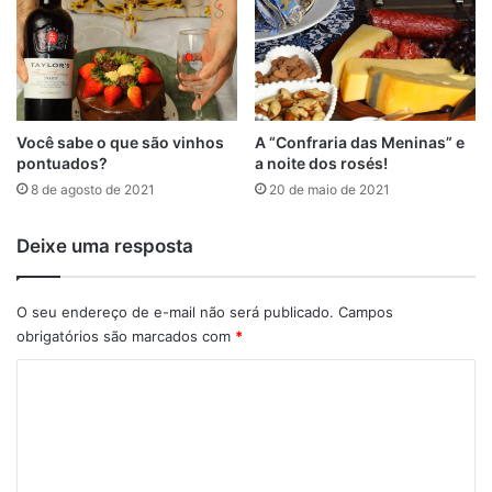
Você sabe o que são vinhos
A “Confraria das Meninas” e
pontuados?
a noite dos rosés!
8 de agosto de 2021
20 de maio de 2021
Deixe uma resposta
O seu endereço de e-mail não será publicado.
Campos
obrigatórios são marcados com
*
C
o
m
e