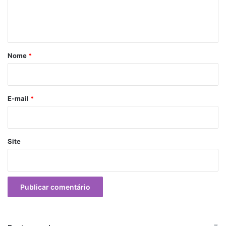
n
t
á
r
Nome
*
i
o
E-mail
*
Site