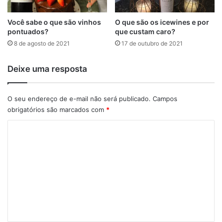
Você sabe o que são vinhos
O que são os icewines e por
pontuados?
que custam caro?
8 de agosto de 2021
17 de outubro de 2021
Deixe uma resposta
O seu endereço de e-mail não será publicado.
Campos
obrigatórios são marcados com
*
C
o
m
e
n
t
á