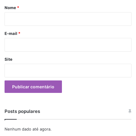
r
Nome
*
i
o
E-mail
*
Site
Posts populares
Nenhum dado até agora.