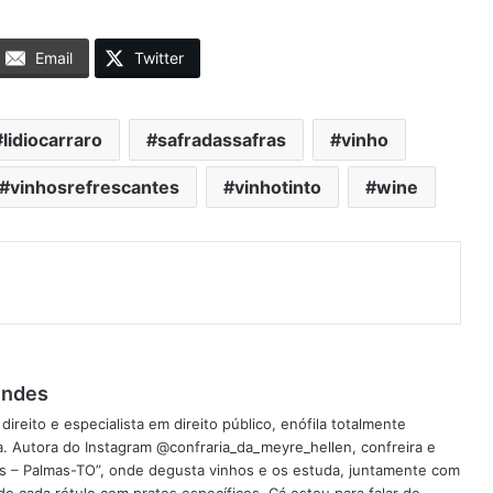
Email
Twitter
lidiocarraro
safradassafras
vinho
vinhosrefrescantes
vinhotinto
wine
endes
eito e especialista em direito público, enófila totalmente
. Autora do Instagram @confraria_da_meyre_hellen, confreira e
as – Palmas-TO”, onde degusta vinhos e os estuda, juntamente com