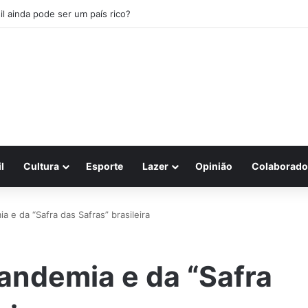
il ainda pode ser um país rico?
l
Cultura
Esporte
Lazer
Opinião
Colaborado
 e da “Safra das Safras” brasileira
andemia e da “Safra