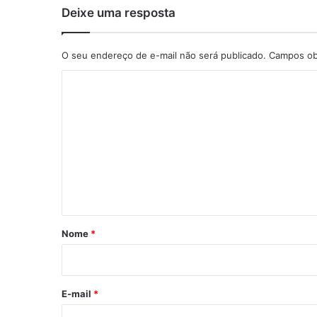
Deixe uma resposta
O seu endereço de e-mail não será publicado.
Campos obr
C
o
m
e
n
t
á
r
Nome
*
i
o
E-mail
*