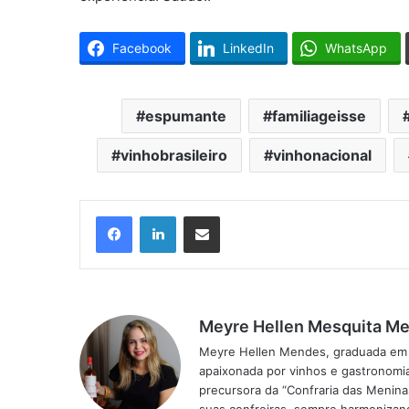
Facebook
LinkedIn
WhatsApp
espumante
familiageisse
vinhobrasileiro
vinhonacional
Facebook
Linkedin
Compartilhar via e-mail
Meyre Hellen Mesquita M
Meyre Hellen Mendes, graduada em dir
apaixonada por vinhos e gastronomia
precursora da “Confraria das Menin