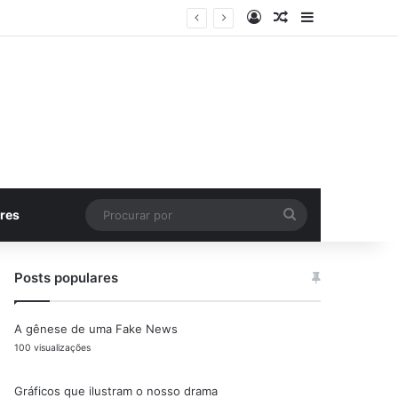
Entrar
Artigo aleatório
Barra Latera
Procurar
res
por
Posts populares
A gênese de uma Fake News
100 visualizações
Gráficos que ilustram o nosso drama