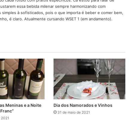
o cada rótulo com pratos específicos. Cá estou para falar de
egustarem essa bebida milenar sempre harmonizando com
 simples à sofisticados, pois o que importa é beber e comer bem,
ho, é claro. Atualmente cursando WSET 1 (em andamento).
as Meninas e a Noite
Dia dos Namorados e Vinhos
 Franc”
31 de maio de 2021
e 2021