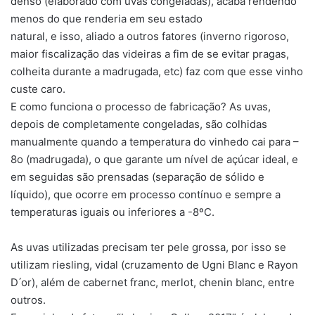
denso (elaborado com uvas congeladas), acaba rendendo
menos do que renderia em seu estado
natural, e isso, aliado a outros fatores (inverno rigoroso,
maior fiscalização das videiras a fim de se evitar pragas,
colheita durante a madrugada, etc) faz com que esse vinho
custe caro.
E como funciona o processo de fabricação? As uvas,
depois de completamente congeladas, são colhidas
manualmente quando a temperatura do vinhedo cai para –
8o (madrugada), o que garante um nível de açúcar ideal, e
em seguidas são prensadas (separação de sólido e
líquido), que ocorre em processo contínuo e sempre a
temperaturas iguais ou inferiores a -8ºC.
As uvas utilizadas precisam ter pele grossa, por isso se
utilizam riesling, vidal (cruzamento de Ugni Blanc e Rayon
D ́or), além de cabernet franc, merlot, chenin blanc, entre
outros.