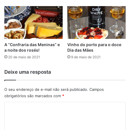
A “Confraria das Meninas” e
Vinho do porto para o doce
a noite dos rosés!
Dia das Mães
20 de maio de 2021
9 de maio de 2021
Deixe uma resposta
O seu endereço de e-mail não será publicado.
Campos
obrigatórios são marcados com
*
C
o
m