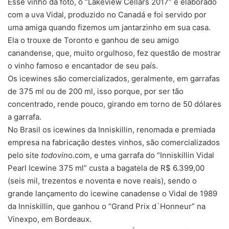
Esse vinho da foto, o “Lakeview Cellars 2017” é elaborado
com a uva Vidal, produzido no Canadá e foi servido por
uma amiga quando fizemos um jantarzinho em sua casa.
Ela o trouxe de Toronto e ganhou de seu amigo
canandense, que, muito orgulhoso, fez questão de mostrar
o vinho famoso e encantador de seu país.
Os icewines são comercializados, geralmente, em garrafas
de 375 ml ou de 200 ml, isso porque, por ser tão
concentrado, rende pouco, girando em torno de 50 dólares
a garrafa.
No Brasil os icewines da Inniskillin, renomada e premiada
empresa na fabricação destes vinhos, são comercializados
pelo site
todovin
o.com, e uma garrafa do “Inniskillin Vidal
Pearl Icewine 375 ml” custa a bagatela de R$ 6.399,00
(seis mil, trezentos e noventa e nove reais), sendo o
grande lançamento do icewine canadense o Vidal de 1989
da Inniskillin, que ganhou o “Grand Prix d`Honneur” na
Vinexpo, em Bordeaux.