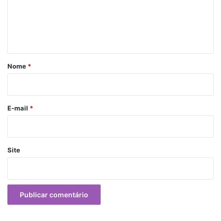
e
n
t
á
r
Nome
*
i
o
E-mail
*
Site