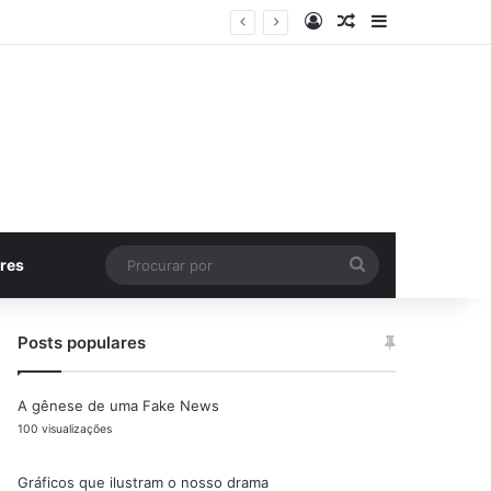
Entrar
Artigo aleatório
Barra Latera
Procurar
res
por
Posts populares
A gênese de uma Fake News
100 visualizações
Gráficos que ilustram o nosso drama