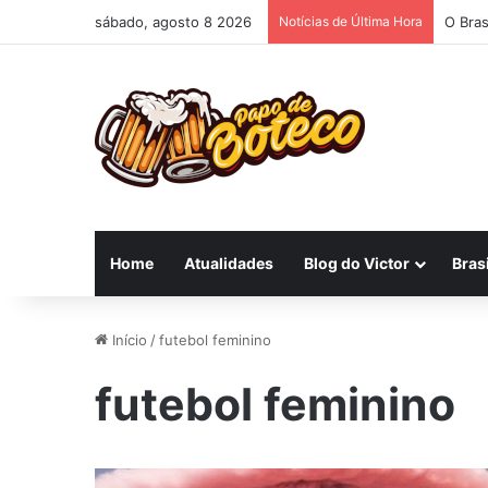
sábado, agosto 8 2026
Notícias de Última Hora
O Bras
Home
Atualidades
Blog do Victor
Brasi
Início
/
futebol feminino
futebol feminino