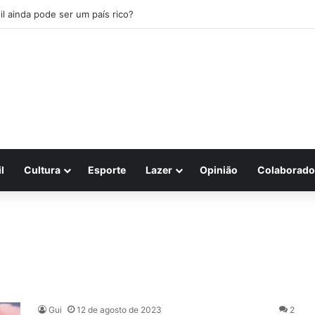
il ainda pode ser um país rico?
l
Cultura
Esporte
Lazer
Opinião
Colaborado
Gui
12 de agosto de 2023
2