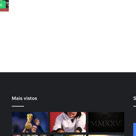
te
Mais vistos
S