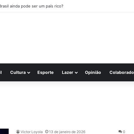
Brasil ainda pode ser um país rico?
l
Cultura
Esporte
Lazer
Opinião
Colaborado
Victor Loyola
13 de janeiro de 2026
0