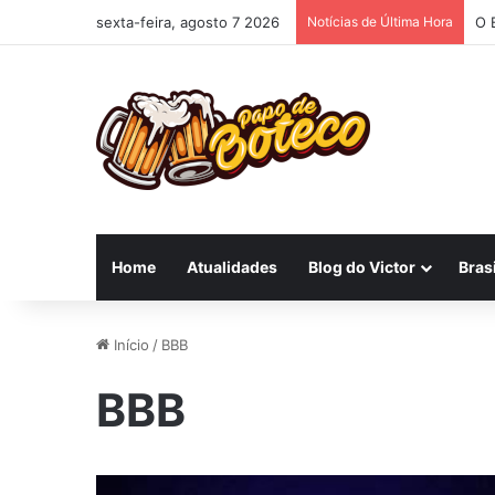
sexta-feira, agosto 7 2026
Notícias de Última Hora
O 
Home
Atualidades
Blog do Victor
Brasi
Início
/
BBB
BBB