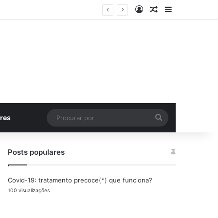
Entrar
Artigo aleatório
Barra Latera
Procurar
res
por
Posts populares
Covid-19: tratamento precoce(*) que funciona?
100 visualizações