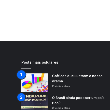
Posts mais polulares
Gráficos que ilustram o nosso
drama
4 dias atrás
O Brasil ainda pode ser um país
rico?
4 dias atrás