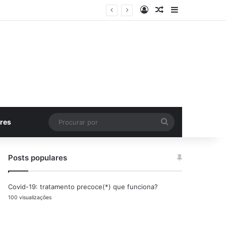
Entrar
Artigo aleatório
Barra Latera
Procurar
res
por
Posts populares
Covid-19: tratamento precoce(*) que funciona?
100 visualizações