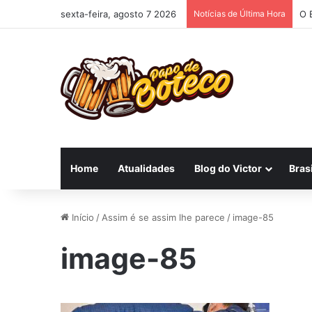
sexta-feira, agosto 7 2026
Notícias de Última Hora
O 
Home
Atualidades
Blog do Victor
Brasi
Início
/
Assim é se assim lhe parece
/
image-85
image-85