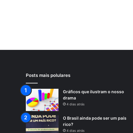
Posts mais polulares
Gráficos que ilustram o nosso
drama
4 dias atrás
O Brasil ainda pode ser um país
rico?
4 dias atrás