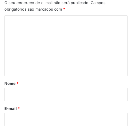
O seu endereço de e-mail não será publicado.
Campos
obrigatórios são marcados com
*
C
o
m
e
n
t
á
r
Nome
*
i
o
E-mail
*