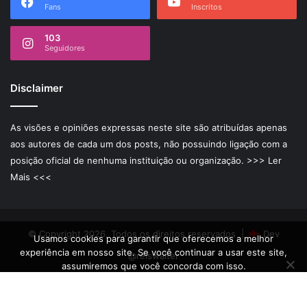
Fans
Inscritos
103
Seguidores
Disclaimer
As visões e opiniões expressas neste site são atribuídas apenas
aos autores de cada um dos posts, não possuindo ligação com a
posição oficial de nenhuma instituição ou organização.
>>> Ler
Mais <<<
© Copyright 2026, Todos os direitos reservados |
Dev
Usamos cookies para garantir que oferecemos a melhor
experiência em nosso site. Se você continuar a usar este site,
@reiswalter
assumiremos que você concorda com isso.
Ok