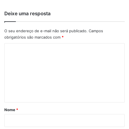
Deixe uma resposta
O seu endereço de e-mail não será publicado.
Campos
obrigatórios são marcados com
*
C
o
m
e
n
t
á
r
Nome
*
i
o