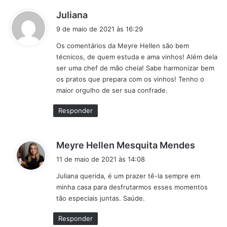
d
Juliana
i
9 de maio de 2021 às 16:29
s
Os comentários da Meyre Hellen são bem
s
técnicos, de quem estuda e ama vinhos! Além dela
e
ser uma chef de mão cheia! Sabe harmonizar bem
:
os pratos que prepara com os vinhos! Tenho o
maior orgulho de ser sua confrade.
Responder
d
Meyre Hellen Mesquita Mendes
i
11 de maio de 2021 às 14:08
s
Juliana querida, é um prazer tê-la sempre em
s
minha casa para desfrutarmos esses momentos
e
tão especiais juntas. Saúde.
:
Responder