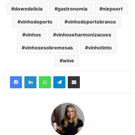
downdelicia
gastronomia
niepoort
vinhodoporto
vinhodoportobranco
vinhos
vinhoseharmonizacoes
vinhosesobremesas
vinhotinto
wine
Facebook
Linkedin
WhatsApp
Telegram
Compartilhar via e-mail