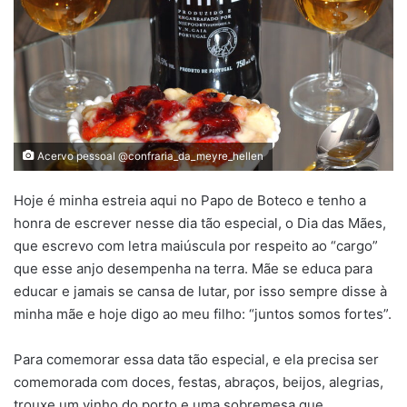
Acervo pessoal @confraria_da_meyre_hellen
Hoje é minha estreia aqui no Papo de Boteco e tenho a
honra de escrever nesse dia tão especial, o Dia das Mães,
que escrevo com letra maiúscula por respeito ao “cargo”
que esse anjo desempenha na terra. Mãe se educa para
educar e jamais se cansa de lutar, por isso sempre disse à
minha mãe e hoje digo ao meu filho: “juntos somos fortes”.
Para comemorar essa data tão especial, e ela precisa ser
comemorada com doces, festas, abraços, beijos, alegrias,
trouxe um vinho do porto e uma sobremesa que