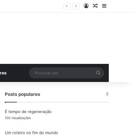
Entrar
Artigo aleatório
Barra Latera
Procurar
res
por
Posts populares
É tempo de regeneração
100 visualizações
Um roteiro no fim do mundo