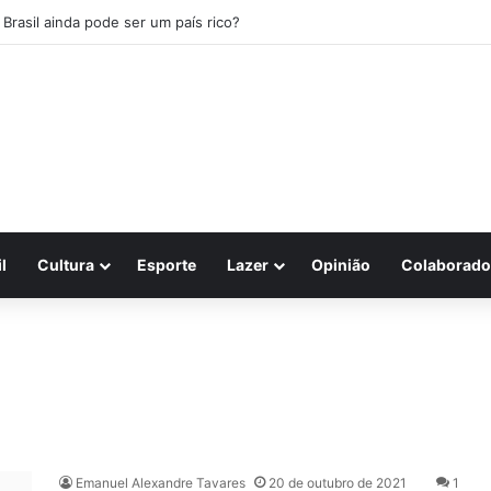
 Brasil ainda pode ser um país rico?
l
Cultura
Esporte
Lazer
Opinião
Colaborado
Emanuel Alexandre Tavares
20 de outubro de 2021
1