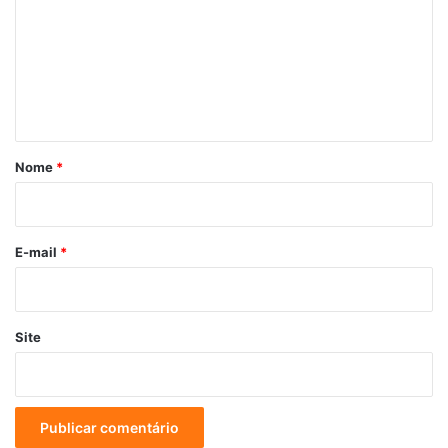
m
e
n
t
á
r
Nome
*
i
o
E-mail
*
Site