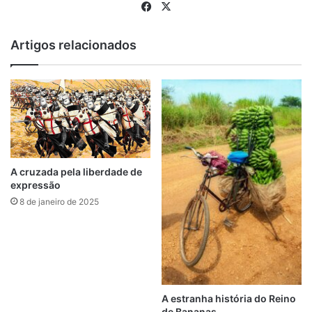
Fa
X
ce
bo
Artigos relacionados
ok
A cruzada pela liberdade de
expressão
8 de janeiro de 2025
A estranha história do Reino
de Bananas