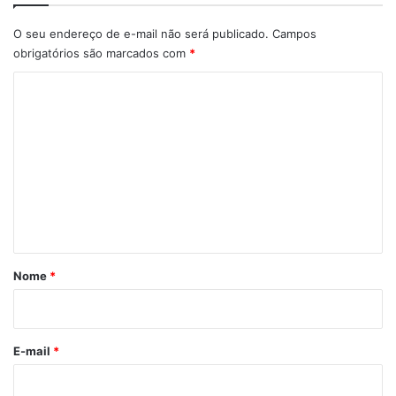
O seu endereço de e-mail não será publicado.
Campos
obrigatórios são marcados com
*
C
o
m
e
n
t
á
r
Nome
*
i
o
E-mail
*