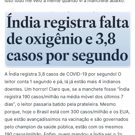
Isso tudo me veio à mente quando vi a manchete abaixo:
A Índia registra 3,8 casos de COVID-19 por segundo! O
leitor conta 1 segundo e pá, lá já estão mais 4 indianos
doentes. Um horror! Claro que, se a manchete fosse “Índia
registra 190 casos/milhão na média móvel dos últimos 7
dias”, o leitor passaria batido pela prateleira. Mesmo
porque, hoje o Brasil está com 300 casos/milhão e os EUA,
que estão avançadíssimos na vacinação e são governados
pelo champion da saúde pública, estão com os mesmos
190 casos/milhão. Enfim, quem mandou a Índia ser o 2o