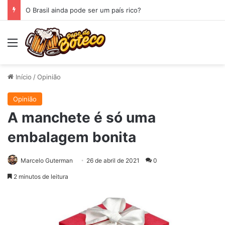
O Brasil ainda pode ser um país rico?
Menu
Início
/
Opinião
Opinião
A manchete é só uma
embalagem bonita
Marcelo Guterman
26 de abril de 2021
0
2 minutos de leitura