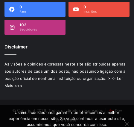
0
0
Fans
Inscritos
103
Seguidores
Disclaimer
As visões e opiniões expressas neste site são atribuídas apenas
aos autores de cada um dos posts, não possuindo ligação com a
posição oficial de nenhuma instituição ou organização.
>>> Ler
Mais <<<
© Copyright 2026, Todos os direitos reservados |
Dev
Usamos cookies para garantir que oferecemos a melhor
experiência em nosso site. Se você continuar a usar este site,
@reiswalter
assumiremos que você concorda com isso.
Ok