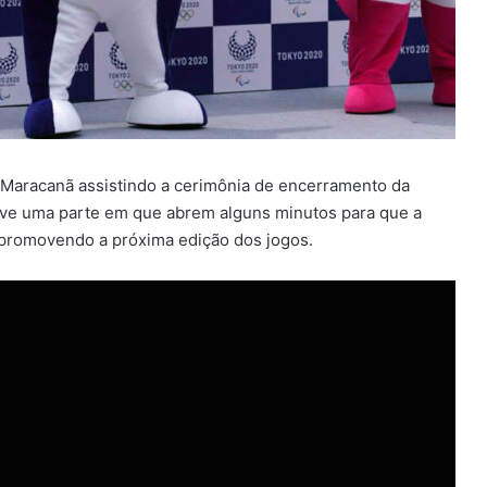
o Maracanã assistindo a cerimônia de encerramento da
teve uma parte em que abrem alguns minutos para que a
promovendo a próxima edição dos jogos.