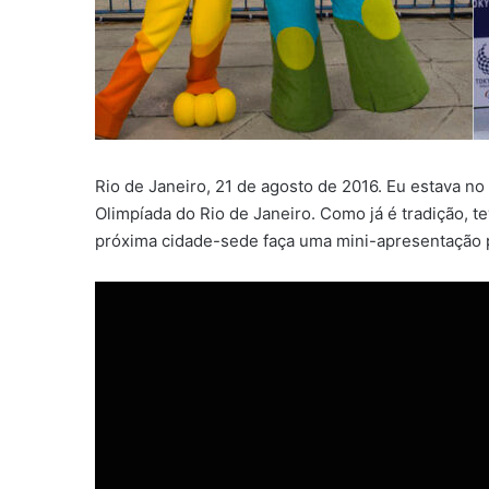
Rio de Janeiro, 21 de agosto de 2016. Eu estava n
Olimpíada do Rio de Janeiro. Como já é tradição, 
próxima cidade-sede faça uma mini-apresentação 