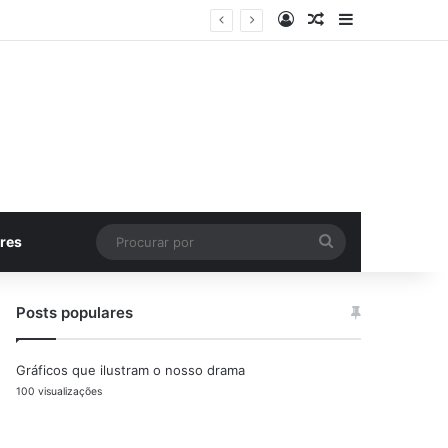
Entrar
Artigo aleatório
Barra Latera
Procurar
res
por
Posts populares
Gráficos que ilustram o nosso drama
100 visualizações