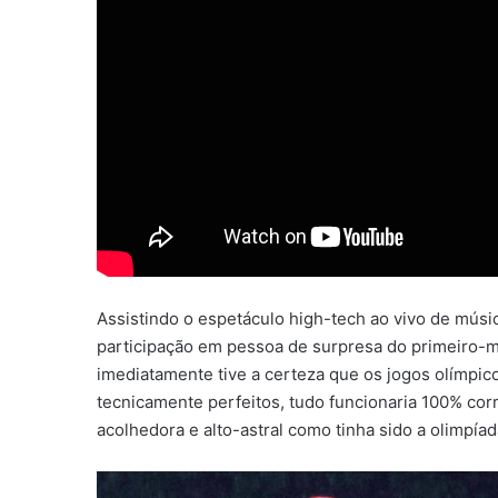
Assistindo o espetáculo high-tech ao vivo de músi
participação em pessoa de surpresa do primeiro-m
imediatamente tive a certeza que os jogos olímpi
tecnicamente perfeitos, tudo funcionaria 100% corre
acolhedora e alto-astral como tinha sido a olimpía