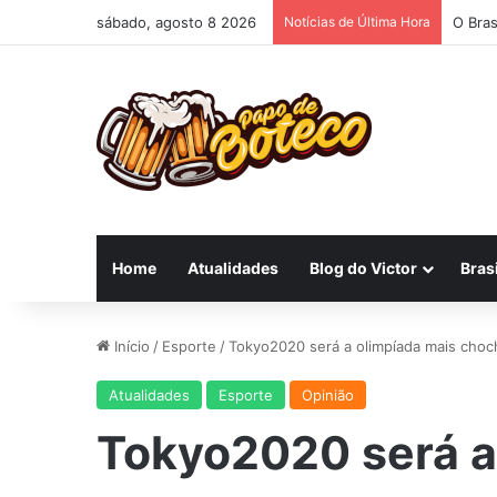
sábado, agosto 8 2026
Notícias de Última Hora
O Bras
Home
Atualidades
Blog do Victor
Brasi
Início
/
Esporte
/
Tokyo2020 será a olimpíada mais cho
Atualidades
Esporte
Opinião
Tokyo2020 será a