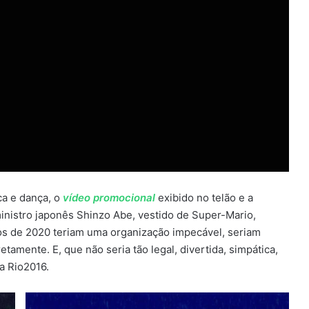
ca e dança, o
vídeo promocional
exibido no telão e a
inistro japonês Shinzo Abe, vestido de Super-Mario,
cos de 2020 teriam uma organização impecável, seriam
tamente. E, que não seria tão legal, divertida, simpática,
da Rio2016.