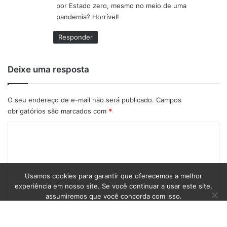
por Estado zero, mesmo no meio de uma
pandemia? Horrível!
Responder
Deixe uma resposta
O seu endereço de e-mail não será publicado.
Campos
obrigatórios são marcados com
*
C
o
m
e
Usamos cookies para garantir que oferecemos a melhor
experiência em nosso site. Se você continuar a usar este site,
n
assumiremos que você concorda com isso.
t
Ok
á