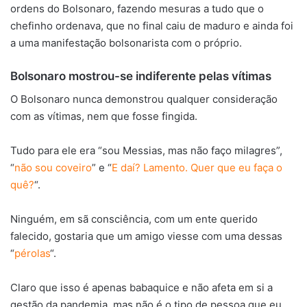
ordens do Bolsonaro, fazendo mesuras a tudo que o
chefinho ordenava, que no final caiu de maduro e ainda foi
a uma manifestação bolsonarista com o próprio.
Bolsonaro mostrou-se indiferente pelas vítimas
O Bolsonaro nunca demonstrou qualquer consideração
com as vítimas, nem que fosse fingida.
Tudo para ele era “sou Messias, mas não faço milagres”,
“
não sou coveiro
” e “
E daí? Lamento. Quer que eu faça o
quê?
“.
Ninguém, em sã consciência, com um ente querido
falecido, gostaria que um amigo viesse com uma dessas
“
pérolas
“.
Claro que isso é apenas babaquice e não afeta em si a
gestão da pandemia, mas não é o tipo de pessoa que eu