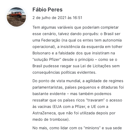
d
Fábio Peres
i
2 de julho de 2021 às 16:51
s
Tem algumas variáveis que poderiam completar
s
esse cenário, talvez dando porquês: o Brasil ser
e
uma Federação (na qual os entes tem autonomia
:
operacional), a insistência da esquerda em tolher
Bolsonaro e a falsidade dos que insistiram na
“solução Pfizer” desde o princípio – como se o
Brasil pudesse rasgar sua Lei de Licitações sem
consequências políticas evidentes.
Do ponto de vista mundial, a agilidade de regimes
parlamentaristas, países pequenos e ditaduras foi
bastante evidente – mas também podemos
ressaltar que os países ricos “travaram” o acesso
às vacinas (EUA com a Pfizer, e UE com a
AstraZeneca, que não foi utilizada depois por
medo de trombose).
No mais, como lidar com os “minions” e sua sede