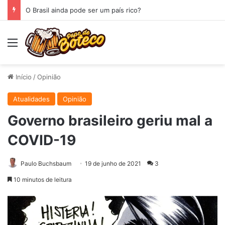
O Espelho
Menu
Início
/
Opinião
Atualidades
Opinião
Governo brasileiro geriu mal a
COVID-19
Paulo Buchsbaum
19 de junho de 2021
3
10 minutos de leitura