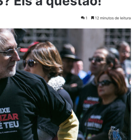
S? Eis a questão!
1
12 minutos de leitura