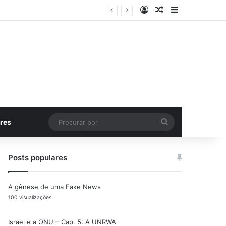
Entrar
Artigo aleatório
Barra Latera
Procurar
res
por
Posts populares
A gênese de uma Fake News
100 visualizações
Israel e a ONU – Cap. 5: A UNRWA