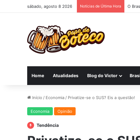
sábado, agosto 8 2026
Notícias de Última Hora
O Bras
Home
Atualidades
Blog do Victor
Brasi
Início
/
Economia
/
Privatize-se o SUS? Eis a questão!
Economia
Opinião
Tendência