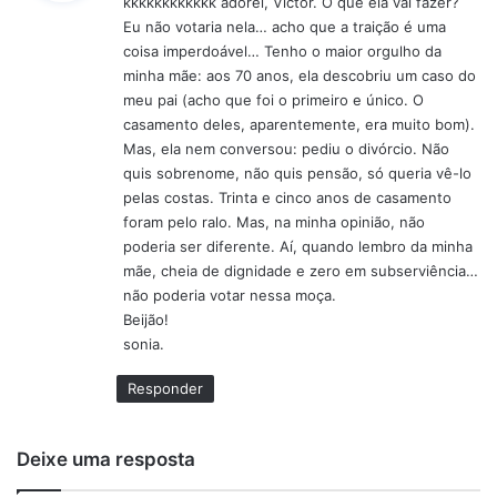
kkkkkkkkkkkk adorei, Victor. O que ela vai fazer?
s
Eu não votaria nela… acho que a traição é uma
e
coisa imperdoável… Tenho o maior orgulho da
:
minha mãe: aos 70 anos, ela descobriu um caso do
meu pai (acho que foi o primeiro e único. O
casamento deles, aparentemente, era muito bom).
Mas, ela nem conversou: pediu o divórcio. Não
quis sobrenome, não quis pensão, só queria vê-lo
pelas costas. Trinta e cinco anos de casamento
foram pelo ralo. Mas, na minha opinião, não
poderia ser diferente. Aí, quando lembro da minha
mãe, cheia de dignidade e zero em subserviência…
não poderia votar nessa moça.
Beijão!
sonia.
Responder
Deixe uma resposta