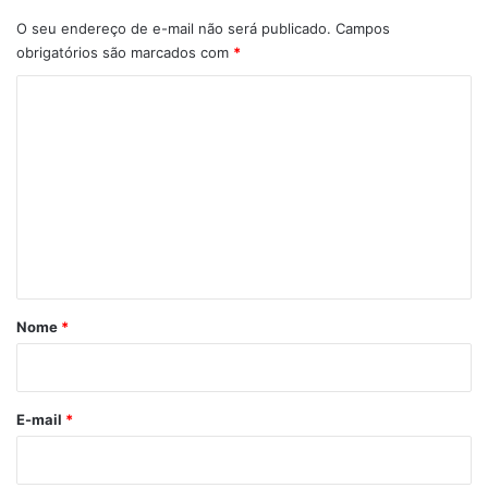
O seu endereço de e-mail não será publicado.
Campos
obrigatórios são marcados com
*
C
o
m
e
n
t
á
r
Nome
*
i
o
E-mail
*