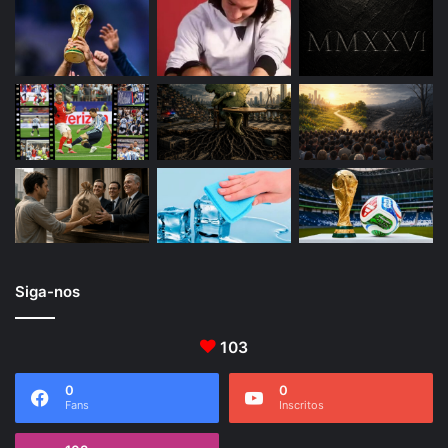
Siga-nos
103
0
0
Fans
Inscritos