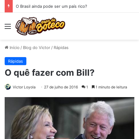
O Brasil ainda pode ser um país rico?
Menu
Início
/
Blog do Victor
/
Rápidas
Rápidas
O quê fazer com Bill?
Victor Loyola
27 de julho de 2016
1
1 minuto de leitura