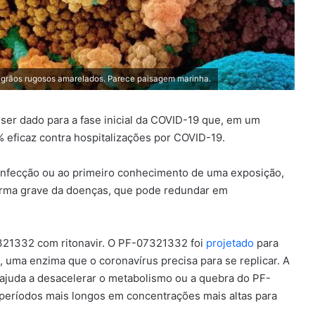
es grãos rugosos amarelados. Parece paisagem marinha.
 ser dado para a fase inicial da COVID-19 que, em um
% eficaz contra hospitalizações por COVID-19.
 infecção ou ao primeiro conhecimento de uma exposição,
forma grave da doenças, que pode redundar em
321332 com ritonavir. O PF-07321332 foi
projetado
para
uma enzima que o coronavírus precisa para se replicar. A
 ajuda a desacelerar o metabolismo ou a quebra do PF-
períodos mais longos em concentrações mais altas para