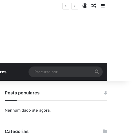
Entrar
Artigo aleatório
Barra Latera
Procurar
res
por
Posts populares
Nenhum dado até agora.
Categorias