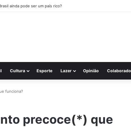
Brasil ainda pode ser um país rico?
l
Cultura
Esporte
Lazer
Opinião
Colaborado
ue funciona?
ento precoce(*) que