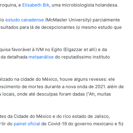
oroquina, e
Elisabeth Bik
, uma microbiologista holandesa.
rio
estudo canadense
(McMaster University) parcialmente
esultados para lá de decepcionantes (o mesmo estudo que
sa favorável à IVM no Egito (Elgazzar et alli) e da
o da detalhada
metaanálise
do reputadíssimo instituto
izado na cidade do México, houve alguns reveses: ele
descimento de mortes durante a nova onda de 2021. além de
 locais, onde até desculpas foram dadas (“Ah, muitas
es da Cidade do México e do rico estado de Jalisco,
rtir do
painel oficial
de Covid-19 do governo mexicano e fiz