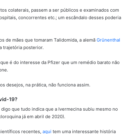
itos colaterais, passem a ser públicos e examinados com
spitais, concorrentes etc.; um escândalo desses poderia
hos de mães que tomaram Talidomida, a alemã
Grünenthal
 trajetória posterior.
que é do interesse da Pfizer que um remédio barato não
one.
s desejos, na prática, não funciona assim.
vid-19?
a digo que tudo indica que a Ivermecina subiu mesmo no
oroquina já em abril de 2020).
ientíficos recentes,
aqui
tem uma interessante história