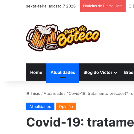
sexta-feira, agosto 7 2026
Notícias de Última Hora
O 
Home
Atualidades
Blog do Victor
Brasi
Início
/
Atualidades
/
Covid-19: tratamento precoce(*) q
Atualidades
Opinião
Covid-19: tratam