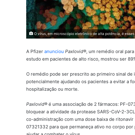
O vírus, em microscópio eletrõnico de alta potência, é ess
A Pfizer
anunciou
Paxlovid®
, um remédio oral para
estudo em pacientes de alto risco, mostrou ser 89
O remédio pode ser prescrito ao primeiro sinal de
potencialmente ajudando os pacientes a evitar a 
hospitalização ou morte.
Paxlovid®
é uma associação de 2 fármacos: PF-07
bloquear a atividade da protease SARS-CoV-2-3CL, 
co-administração com uma dose baixa de ritonavir
07321332 para que permaneça ativo no corpo por 
ajudar a combater o vírus.