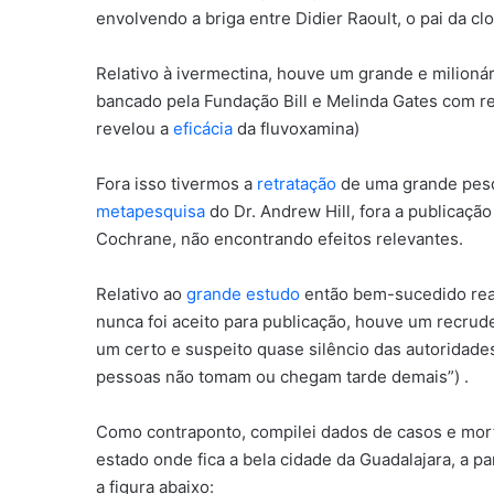
envolvendo a briga entre Didier Raoult, o pai da cl
Relativo à ivermectina, houve um grande e milioná
bancado pela Fundação Bill e Melinda Gates com r
revelou a
eficácia
da fluvoxamina)
Fora isso tivermos a
retratação
de uma grande pesqui
metapesquisa
do Dr. Andrew Hill, fora a publicaçã
Cochrane, não encontrando efeitos relevantes.
Relativo ao
grande estudo
então bem-sucedido real
nunca foi aceito para publicação, houve um recru
um certo e suspeito quase silêncio das autoridades
pessoas não tomam ou chegam tarde demais”) .
Como contraponto, compilei dados de casos e mort
estado onde fica a bela cidade da Guadalajara, a pa
a figura abaixo: