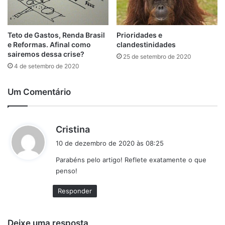
Teto de Gastos, Renda Brasil
Prioridades e
e Reformas. Afinal como
clandestinidades
sairemos dessa crise?
25 de setembro de 2020
4 de setembro de 2020
Um Comentário
d
Cristina
i
10 de dezembro de 2020 às 08:25
s
Parabéns pelo artigo! Reflete exatamente o que
s
penso!
e
:
Responder
Deixe uma resposta