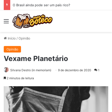
O Brasil ainda pode ser um país rico?
Menu
Início
/
Opinião
Opinião
Vexame Planetário
Silvana Destro (in memoriam)
9 de dezembro de 2020
1
2 minutos de leitura