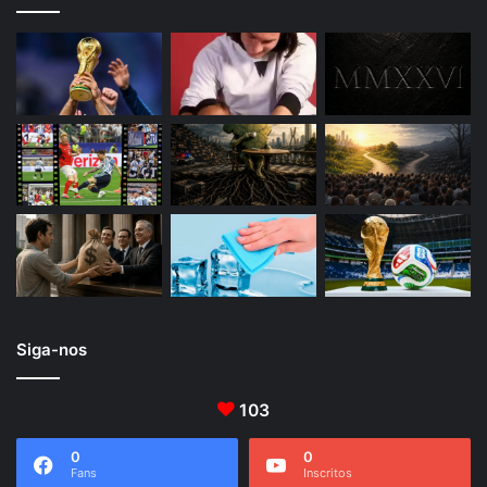
Siga-nos
103
0
0
Fans
Inscritos