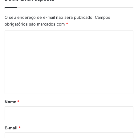
O seu endereço de e-mail não será publicado.
Campos
obrigatórios são marcados com
*
C
o
m
e
n
t
á
r
Nome
*
i
o
E-mail
*