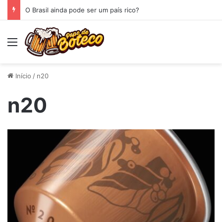
O Brasil ainda pode ser um país rico?
Menu
Início
/
n20
n20