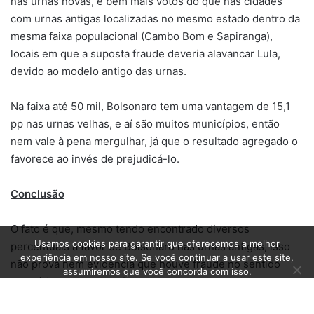
nas urnas novas, e bem mais votos do que nas cidades
com urnas antigas localizadas no mesmo estado dentro da
mesma faixa populacional (Cambo Bom e Sapiranga),
locais em que a suposta fraude deveria alavancar Lula,
devido ao modelo antigo das urnas.
Na faixa até 50 mil, Bolsonaro tem uma vantagem de 15,1
pp nas urnas velhas, e aí são muitos municípios, então
nem vale à pena mergulhar, já que o resultado agregado o
favorece ao invés de prejudicá-lo.
Conclusão
O fato é que, mesmo tendo encontrado diversos
Usamos cookies para garantir que oferecemos a melhor
percentuais a favor de Bolsonaro nas urnas antigas, isso
experiência em nosso site. Se você continuar a usar este site,
não prova nem evidencia que houve fraude no sentido
assumiremos que você concorda com isso.
contrário. No entanto, fica claro que as alegações de
Ok
fraude pelo modelo da urna foram muito mal formuladas e