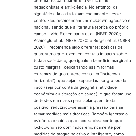
defensores da “quarentena vertical” de
e
negacionistas e anti-ciência. No entanto, os
:
signatários da carta falham exatamente nesse
ponto. Eles recomendam um lockdown agressivo e
nacional, sendo que a literatura teórica do próprio
campo – vide Eichembaum et al. (NBER 2020);
Acemoglu et al. (NBER 2020) e Berger et al. (NBER
2020) – recomenda algo diferente: políticas de
quarentena que levem em conta o impacto sobre
toda a sociedade, que igualem benefício marginal a
custo marginal (descartando assim formas
extremas de quarentena como um “lockdown
horizontal”), que sejam separadas por grupos de
risco (seja por conta da geografia, atividade
econômica ou situação de saúde), e que façam uso
de testes em massa para isolar quem testar
positivo, reduzindo-se assim a pressão para se
tomar medidas mais drásticas. Também ignoram a
evidência empírica que mostra claramente que
lockdowns são dominados empiricamente por
medidas de ataque seletivo e inteligente, como