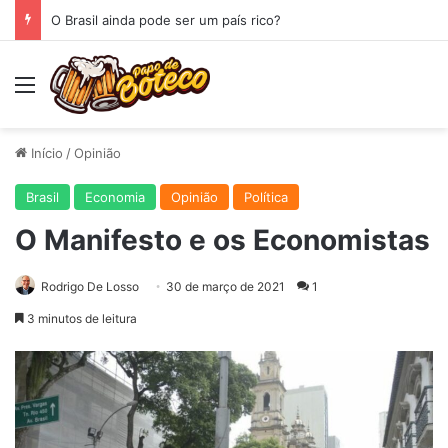
O Brasil ainda pode ser um país rico?
Menu
Início
/
Opinião
Brasil
Economia
Opinião
Política
O Manifesto e os Economistas
Rodrigo De Losso
30 de março de 2021
1
3 minutos de leitura