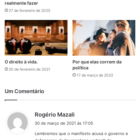
realmente fazer
27 de fevereiro de 2025
O direito à vida.
Por que elas correm da
política
20 de fevereiro de 2021
17 de março de 2022
Um Comentário
d
Rogério Mazali
i
30 de março de 2021 às 17:05
s
Lembremos que o manifesto acusa o governo e
s