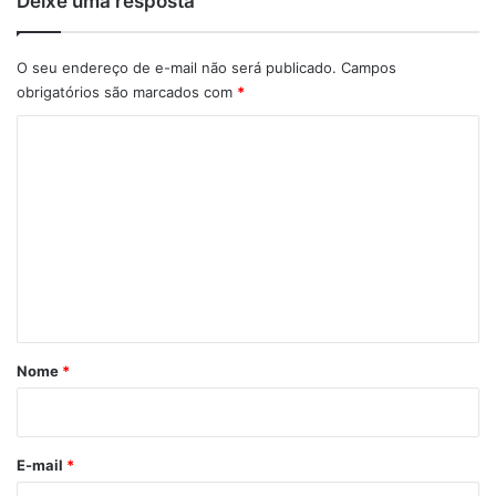
Deixe uma resposta
O seu endereço de e-mail não será publicado.
Campos
obrigatórios são marcados com
*
C
o
m
e
n
t
á
r
Nome
*
i
o
E-mail
*