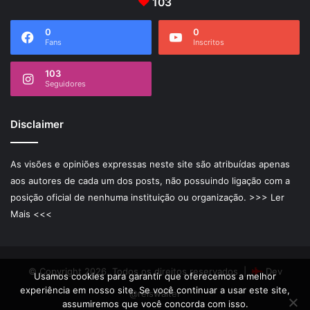
103
0
0
Fans
Inscritos
103
Seguidores
Disclaimer
As visões e opiniões expressas neste site são atribuídas apenas
aos autores de cada um dos posts, não possuindo ligação com a
posição oficial de nenhuma instituição ou organização.
>>> Ler
Mais <<<
© Copyright 2026, Todos os direitos reservados |
Dev
Usamos cookies para garantir que oferecemos a melhor
experiência em nosso site. Se você continuar a usar este site,
@reiswalter
assumiremos que você concorda com isso.