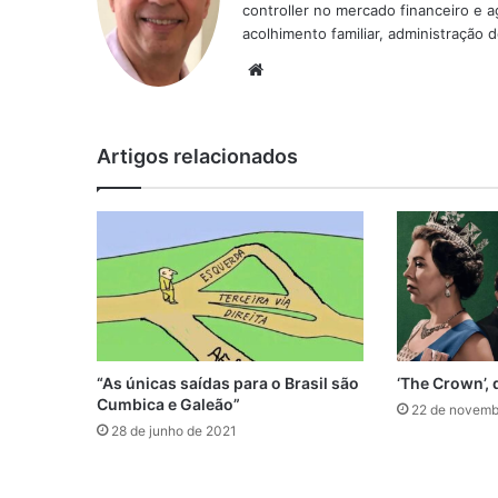
controller no mercado financeiro e 
acolhimento familiar, administração 
We
bsi
te
Artigos relacionados
“As únicas saídas para o Brasil são
‘The Crown’,
Cumbica e Galeão”
22 de novemb
28 de junho de 2021