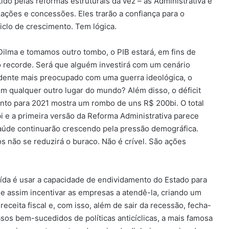
do pelas reformas estruturais da vez – as Administrativa e
zações e concessões. Eles trarão a confiança para o
clo de crescimento. Tem lógica.
ilma e tomamos outro tombo, o PIB estará, em fins de
recorde. Será que alguém investirá com um cenário
dente mais preocupado com uma guerra ideológica, o
 em qualquer outro lugar do mundo? Além disso, o déficit
nto para 2021 mostra um rombo de uns R$ 200bi. O total
i e a primeira versão da Reforma Administrativa parece
aúde continuarão crescendo pela pressão demográfica.
 não se reduzirá o buraco. Não é crível. São ações
ída é usar a capacidade de endividamento do Estado para
 assim incentivar as empresas a atendê-la, criando um
receita fiscal e, com isso, além de sair da recessão, fecha-
asos bem-sucedidos de políticas anticíclicas, a mais famosa