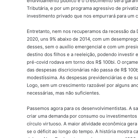
endividamento público e o crescimento será garanti
Tributária, e por um programa agressivo de privati
investimento privado que nos empurrará para um ci
Entretanto, nem nos recuperamos da recessão da D
2020, uns 9% abaixo de 2014, com um desemprego 
desses, sem o auxílio emergencial e com um presi
destino dos filhos e a reeleição, podendo investir
pré-covid rodava em torno dos R$ 100bi. O orçame
das despesas discricionárias não passa de R$ 100b
modestíssima. As despesas previdenciárias e de s
Logo, sem um crescimento razoável por alguns anos
necessárias, mas não suficientes.
Passemos agora para os desenvolvimentistas. A sa
criar uma demanda por consumo ou investimentos e
círculo virtuoso. A maior atividade econômica gera 
se o déficit ao longo do tempo. A história mostra c