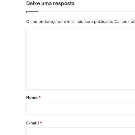
Deixe uma resposta
O seu endereço de e-mail não será publicado.
Campos obr
C
o
m
e
n
t
á
r
Nome
*
i
o
E-mail
*