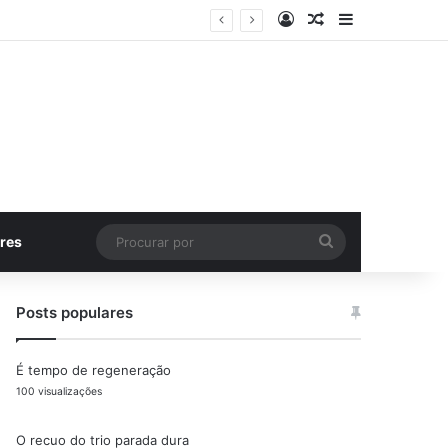
Entrar
Artigo aleatório
Barra Latera
Procurar
res
por
Posts populares
É tempo de regeneração
100 visualizações
O recuo do trio parada dura