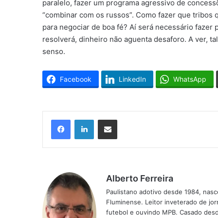
paralelo, fazer um programa agressivo de concessõ
“combinar com os russos”. Como fazer que tribos
para negociar de boa fé? Aí será necessário fazer po
resolverá, dinheiro não aguenta desaforo. A ver, 
senso.
Facebook
LinkedIn
WhatsApp
Facebook
Linkedin
Compartilhar via e-mail
Alberto Ferreira
Paulistano adotivo desde 1984, nasc
Fluminense. Leitor inveterado de jo
futebol e ouvindo MPB. Casado desde