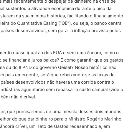
 mais recentemente o despejar de dinheiro na crise de
l sustentou a atividade econômica durante o pico da
tarem na sua mínima histórica, facilitando o financiamento
leira do Quantitative Easing (“QE”), ou seja, o banco central
países desenvolvidos, sem gerar a inflação prevista pelos
amento quase igual ao dos EUA e sem uma âncora, como o
 se financiar à juros baixos? E como garantir que os gastos
ma ou do II PND do governo Geisel? Nosso histórico não
 país emergente, será que rebaixando-se as taxas de
 países desenvolvidos não haverá uma corrida contra o
indústrias aguentarão sem repassar o custo cambial (vide o
bém não é crível.
 crer, que precisaremos de uma mescla desses dois mundos.
lhor do que dar dinheiro para o Ministro Rogério Marinho,
âncora crível, um Teto de Gastos redesenhado e, em