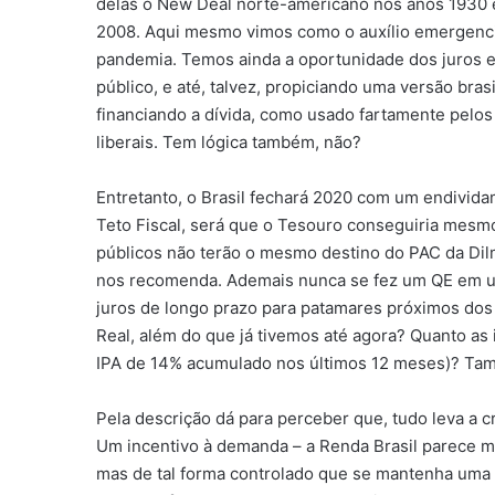
delas o New Deal norte-americano nos anos 1930 e
2008. Aqui mesmo vimos como o auxílio emergencia
pandemia. Temos ainda a oportunidade dos juros es
público, e até, talvez, propiciando uma versão brasi
financiando a dívida, como usado fartamente pelos 
liberais. Tem lógica também, não?
Entretanto, o Brasil fechará 2020 com um endivid
Teto Fiscal, será que o Tesouro conseguiria mesmo
públicos não terão o mesmo destino do PAC da Dil
nos recomenda. Ademais nunca se fez um QE em um
juros de longo prazo para patamares próximos dos
Real, além do que já tivemos até agora? Quanto as 
IPA de 14% acumulado nos últimos 12 meses)? Tam
Pela descrição dá para perceber que, tudo leva a
Um incentivo à demanda – a Renda Brasil parece me
mas de tal forma controlado que se mantenha uma 