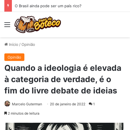
O Brasil ainda pode ser um país rico?
Menu
Início
/
Opinião
Opinião
Quando a ideologia é elevada
à categoria de verdade, é o
fim do livre debate de ideias
Marcelo Guterman
20 de janeiro de 2022
1
2 minutos de leitura