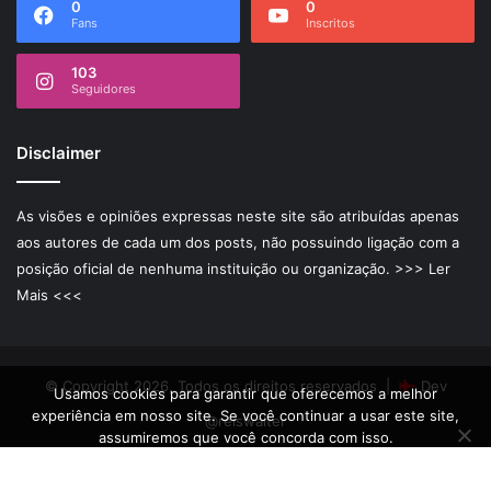
0
0
Fans
Inscritos
103
Seguidores
Disclaimer
As visões e opiniões expressas neste site são atribuídas apenas
aos autores de cada um dos posts, não possuindo ligação com a
posição oficial de nenhuma instituição ou organização.
>>> Ler
Mais <<<
© Copyright 2026, Todos os direitos reservados |
Dev
Usamos cookies para garantir que oferecemos a melhor
experiência em nosso site. Se você continuar a usar este site,
@reiswalter
assumiremos que você concorda com isso.
Ok