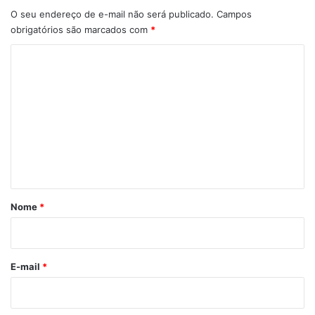
O seu endereço de e-mail não será publicado.
Campos
obrigatórios são marcados com
*
C
o
m
e
n
t
á
r
Nome
*
i
o
E-mail
*