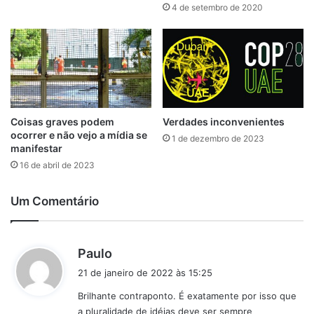
4 de setembro de 2020
Coisas graves podem
Verdades inconvenientes
ocorrer e não vejo a mídia se
1 de dezembro de 2023
manifestar
16 de abril de 2023
Um Comentário
d
Paulo
i
21 de janeiro de 2022 às 15:25
s
Brilhante contraponto. É exatamente por isso que
s
a pluralidade de idéias deve ser sempre