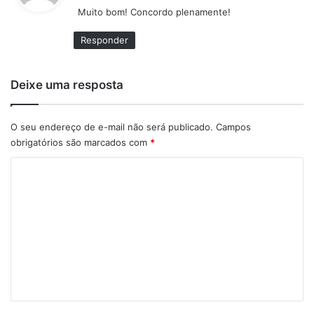
Muito bom! Concordo plenamente!
s
e
Responder
:
Deixe uma resposta
O seu endereço de e-mail não será publicado.
Campos
obrigatórios são marcados com
*
C
o
m
e
n
t
á