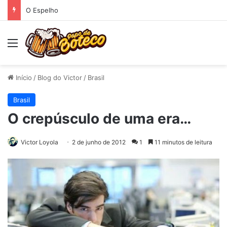
O Espelho
Menu
Início
/
Blog do Victor
/
Brasil
Brasil
O crepúsculo de uma era…
Victor Loyola
2 de junho de 2012
1
11 minutos de leitura