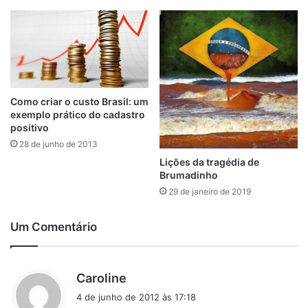
Como criar o custo Brasil: um
exemplo prático do cadastro
positivo
28 de junho de 2013
Lições da tragédia de
Brumadinho
29 de janeiro de 2019
Um Comentário
d
Caroline
i
4 de junho de 2012 às 17:18
s