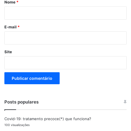
r
Nome
*
i
o
E-mail
*
Site
Posts populares
Covid-19: tratamento precoce(*) que funciona?
100 visualizações