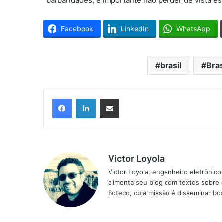
“barbaridades, é importante não perder de vista ess
Facebook
LinkedIn
WhatsApp
brasil
Bras
Facebook
Linkedin
Compartilhar via e-mail
Victor Loyola
Victor Loyola, engenheiro eletrônic
alimenta seu blog com textos sobre 
Boteco, cuja missão é disseminar boa