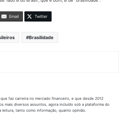
e ‘lado B do Brasil’, que é bom, B de” brasilidade”.
Email
Twitter
ileiros
Brasilidade
o que faz carreira no mercado financeiro, e que desde 2012
os mais diversos assuntos, agora incluído sob a plataforma do
 leitura, tanto como informação, quanto opinião.