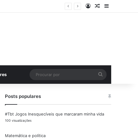
Entrar
Artigo aleatório
Barra Latera
Procurar
res
por
Posts populares
#Tbt Jogos Inesquecíveis que marcaram minha vida
100 visualizações
Matemática e política