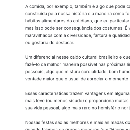
A comida, por exemplo, também é algo que pode car
construída pela nossa história e a maneira como f
hábitos alimentares do cotidiano, que eu particula
mas isso pode ser consequência dos costumes. É 
maravilhados com a diversidade, fartura e qualida
eu gostaria de destacar.
Um diferencial nesse caldo cultural brasileiro e qu
fazê-lo da malhor maneira possivel nas próximas li
pessoais, algo que mistura cordialidade, bom hum
vontade maior que o usual de apreciar o momento 
Essas características trazem vantagens em algumas
mais leve (ou menos sisudo) e proporciona muitas
sua vida pessoal, algo mais raro no hemisfério nort
Nossas festas são as melhores e mais animadas do
quando falamos de grupos menores (um “Happy Hou