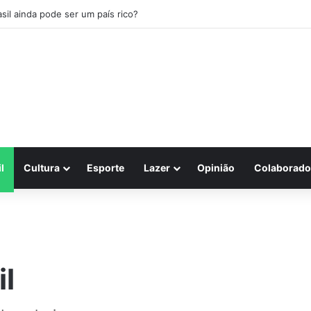
asil ainda pode ser um país rico?
l
Cultura
Esporte
Lazer
Opinião
Colaborado
il