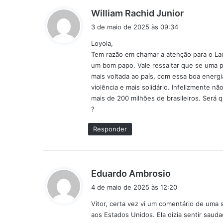
d
William Rachid Junior
i
3 de maio de 2025 às 09:34
s
Loyola,
s
Tem razão em chamar a atenção para o Lado
e
um bom papo. Vale ressaltar que se uma par
:
mais voltada ao país, com essa boa energ
violência e mais solidário. Infelizmente n
mais de 200 milhões de brasileiros. Será
?
Responder
d
Eduardo Ambrosio
i
4 de maio de 2025 às 12:20
s
Vitor, certa vez vi um comentário de uma
s
aos Estados Unidos. Ela dizia sentir saud
e